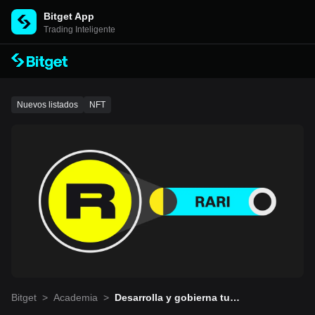
Bitget App
Trading Inteligente
Nuevos listados
NFT
Bitget
>
Academia
>
Desarrolla y gobierna tu p
ropio mercado de NFT co