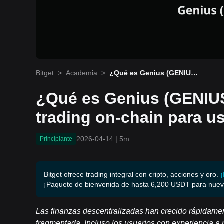
Bitget
>
Academia
>
¿Qué es Genius (GENIU
S)? La terminal de trading
on-chain para usuarios D
¿Qué es Genius (GENIUS
eFi avanzados
trading on-chain para u
2026-04-14
|
5m
Principiante
Bitget ofrece trading integral con cripto, acciones y oro.
¡
¡Paquete de bienvenida de hasta 6,200 USDT para nuev
Las finanzas descentralizadas han crecido rápidament
fragmentada. Incluso los usuarios con experiencia a