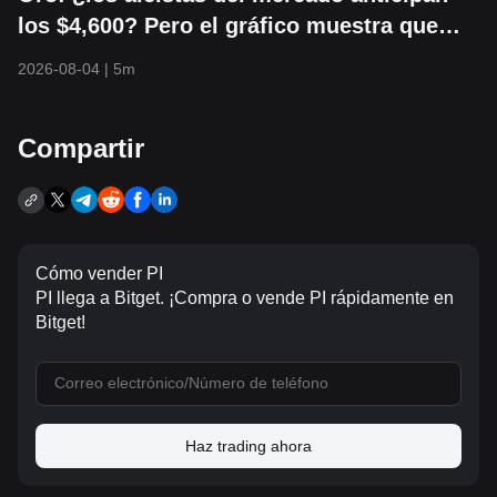
los $4,600? Pero el gráfico muestra que
primero podría caer a $3,800
2026-08-04
|
5m
Compartir
Cómo vender PI
PI llega a Bitget. ¡Compra o vende PI rápidamente en
Bitget!
Haz trading ahora