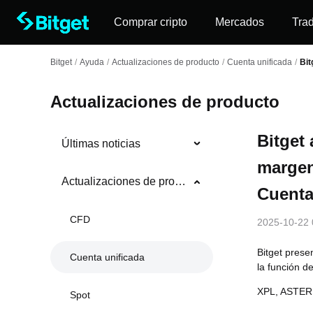
Comprar cripto
Mercados
Tra
Bitget
/
Ayuda
/
Actualizaciones de producto
/
Cuenta unificada
/
Bit
Actualizaciones de producto
Bitget
Últimas noticias
margen
Actualizaciones de producto
Cuenta
CFD
2025-10-22 
Bitget prese
Cuenta unificada
la función d
XPL, ASTER
Spot