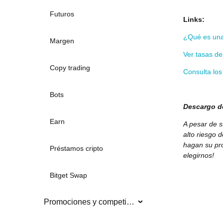
Futuros
Links:
¿Qué es una
Margen
Ver tasas de
Copy trading
Consulta lo
Bots
Descargo d
Earn
A pesar de s
alto riesgo 
hagan su pro
Préstamos cripto
elegirnos!
Bitget Swap
Promociones y competiciones