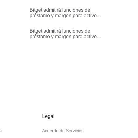
monedas de margen en las
Cuentas de Trading Unificadas
Bitget admitirá funciones de
préstamo y margen para activos
seleccionados en una Cuenta
Unificada
Bitget admitirá funciones de
préstamo y margen para activos
seleccionados en una Cuenta
Unificada
Legal
k
Acuerdo de Servicios