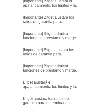
[Importante] Bitget ajustará el
Trading Unificadas
apalancamiento, los límites y las
tasas de margen de
mantenimiento de la UTA de
[Importante] Bitget ajustará los
USDC, USDGO
ratios de garantía para
determinadas monedas de
margen en las Cuentas de
[Importante] Bitget admitirá
Trading Unificadas
funciones de préstamo y margen
para activos seleccionados en
una Cuenta Unificada
[Importante] Bitget ajustará los
ratios de garantía para
determinadas monedas de
margen en las Cuentas de
[Importante] Bitget admitirá
Trading Unificadas
funciones de préstamo y margen
para activos seleccionados en
una Cuenta Unificada
Bitget ajustará el
apalancamiento, los límites y las
tasas de margen de
mantenimiento de la UTA de
Bitget ajustará los ratios de
USDT
garantía para determinadas