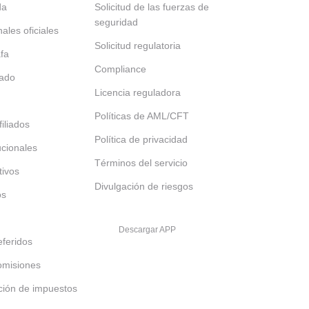
da
Solicitud de las fuerzas de
seguridad
nales oficiales
Solicitud regulatoria
afa
Compliance
tado
Licencia reguladora
Políticas de AML/CFT
iliados
Política de privacidad
tucionales
Términos del servicio
tivos
Divulgación de riesgos
os
Descargar APP
feridos
omisiones
ción de impuestos