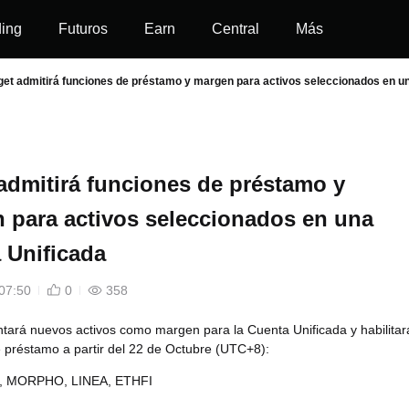
ding
Futuros
Earn
Central
Más
get admitirá funciones de préstamo y margen para activos seleccionados en u
 admitirá funciones de préstamo y
 para activos seleccionados en una
 Unificada
07:50
0
358
ntará nuevos activos como margen para la Cuenta Unificada y habilitar
e préstamo a partir del 22 de Octubre (UTC+8):
, MORPHO, LINEA, ETHFI