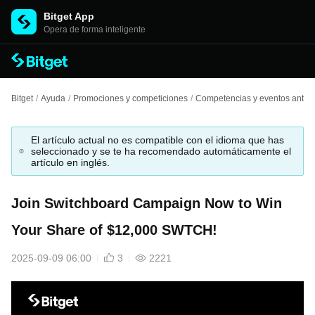
Bitget App
Opera de forma inteligente
Bitget
/
Ayuda
/
Promociones y competiciones
/
Competencias y eventos anteri
El artículo actual no es compatible con el idioma que has
seleccionado y se te ha recomendado automáticamente el
artículo en inglés.
Join Switchboard Campaign Now to Win
Your Share of $12,000 SWTCH!
2025-09-09 06:00
3
2221