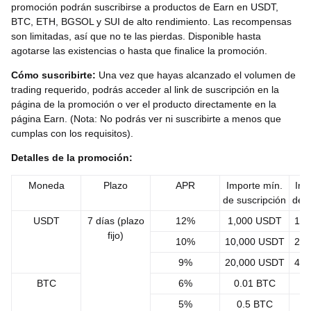
promoción podrán suscribirse a productos de Earn en USDT,
BTC, ETH, BGSOL y SUI de alto rendimiento. Las recompensas
son limitadas, así que no te las pierdas. Disponible hasta
agotarse las existencias o hasta que finalice la promoción.
Cómo suscribirte
:
Una vez que hayas alcanzado el volumen de
trading requerido, podrás acceder al link de suscripción en la
página de la promoción o ver el producto directamente en la
página Earn. (Nota: No podrás ver ni suscribirte a menos que
cumplas con los requisitos).
Detalles de la promoción:
Moneda
Plazo
APR
Importe mín.
Imp
de suscripción
de s
USDT
7 días (plazo
12%
1,000 USDT
10,
fijo)
10%
10,000 USDT
20,
9%
20,000 USDT
40,
BTC
6%
0.01 BTC
0
5%
0.5 BTC