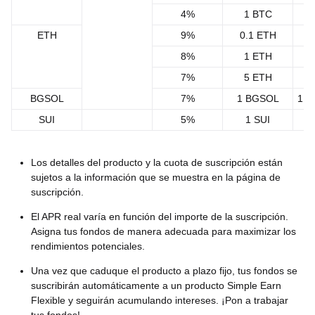
4%
1 BTC
1
ETH
9%
0.1 ETH
8%
1 ETH
7%
5 ETH
BGSOL
7%
1 BGSOL
1,0
SUI
5%
1 SUI
11
Los detalles del producto y la cuota de suscripción están
sujetos a la información que se muestra en la página de
suscripción.
El APR real varía en función del importe de la suscripción.
Asigna tus fondos de manera adecuada para maximizar los
rendimientos potenciales.
Una vez que caduque el producto a plazo fijo, tus fondos se
suscribirán automáticamente a un producto Simple Earn
Flexible y seguirán acumulando intereses. ¡Pon a trabajar