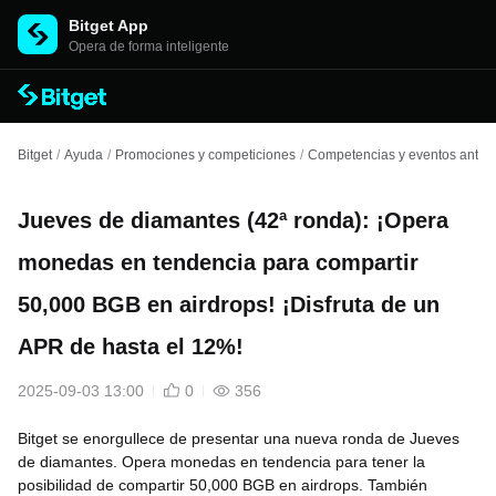
Bitget App
Opera de forma inteligente
Bitget
/
Ayuda
/
Promociones y competiciones
/
Competencias y eventos anteri
Jueves de diamantes (42ª ronda): ¡Opera
monedas en tendencia para compartir
50,000 BGB en airdrops! ¡Disfruta de un
APR de hasta el 12%!
2025-09-03 13:00
0
356
Bitget se enorgullece de presentar una nueva ronda de Jueves
de diamantes. Opera monedas en tendencia para tener la
posibilidad de compartir 50,000 BGB en airdrops. También