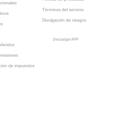
tucionales
Términos del servicio
tivos
Divulgación de riesgos
os
Descargar APP
feridos
omisiones
ción de impuestos