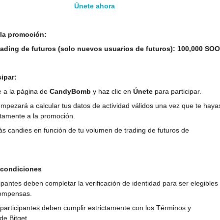
Únete ahora
 la promoción:
ading de futuros (solo nuevos usuarios de futuros): 100,000 SO
ipar:
e a la página de
CandyBomb
y haz clic en
Únete
para participar.
empezará a calcular tus datos de actividad válidos una vez que te haya
tamente a la promoción.
ás candies en función de tu volumen de trading de futuros de
.
 condiciones
cipantes deben completar la verificación de identidad para ser elegibles
compensas.
 participantes deben cumplir estrictamente con los Términos y
de Bitget.