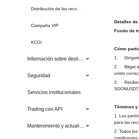
Distribución de las recompensas
Detalles de
Campaña VIP
Fondo de tr
KCGI
Cómo partic
1.
Diríget
Información sobre deslistados
2.
Bitget 
unido correc
Seguridad
3.
Recibir
SOONUSDT
Servicios institucionales
Términos y
Trading con API
1. Los parti
para las re
Mantenimiento y actualizaciones del sistema
2. Todos los
condiciones 