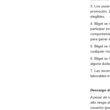
3. Los usuar
promoción. L
elegibles.
4. Bitget se
participar e
comportamien
para ganar a
5. Bitget se
cualquier mo
6. Bitget se 
alguna duda,
7. Las recom
laborables tr
Descargo d
A pesar de s
alto riesgo 
usuarios que