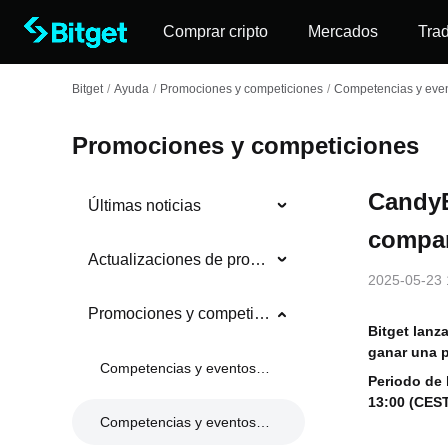
Comprar cripto
Mercados
Tra
Bitget
/
Ayuda
/
Promociones y competiciones
/
Competencias y even
Promociones y competiciones
CandyB
Últimas noticias
compar
Actualizaciones de producto
2025-05-23 
Promociones y competiciones
Bitget lan
ganar una 
Competencias y eventos en curso
Periodo de
13:00 (CES
Competencias y eventos anteriores