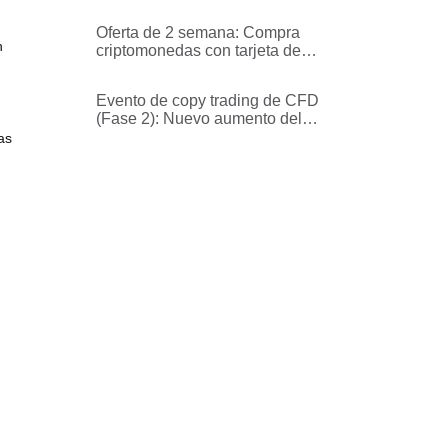
Bitget: Opera para ganar 1.000
USDT en recompensas por
Oferta de 2 semana: Compra
semana (Semana 1)
n
criptomonedas con tarjeta de
crédito/débito sin comisiones.
Evento de copy trading de CFD
(Fase 2): Nuevo aumento del
fondo de la promoción y
as
protección contra pérdidas en la
primera operación