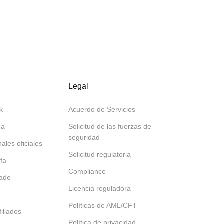
Legal
k
Acuerdo de Servicios
da
Solicitud de las fuerzas de
seguridad
nales oficiales
Solicitud regulatoria
afa
Compliance
tado
Licencia reguladora
Políticas de AML/CFT
iliados
Política de privacidad