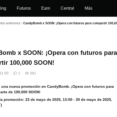
ding
Futuros
Earn
Central
Más
tos anteriores
/
CandyBomb x SOON: ¡Opera con futuros para compartir 100,
omb x SOON: ¡Opera con futuros para
tir 100,000 SOON!
11:00
1
681
za una nueva promoción en CandyBomb. ¡Opera con futuros para
parte de 100,000 SOON!
 la promoción:
23 de mayo de 2025, 13:00 - 30 de mayo de 2025,
T)