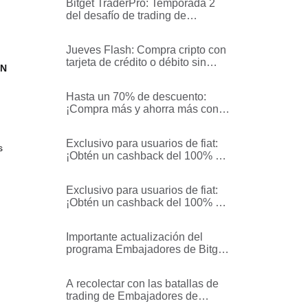
Bitget TraderPro: Temporada 2
del desafío de trading de
monedas populares - Reglas y
procesos
Jueves Flash: Compra cripto con
tarjeta de crédito o débito sin
ON
comisiones
Hasta un 70% de descuento:
¡Compra más y ahorra más con tu
tarjeta de crédito o débito!
Exclusivo para usuarios de fiat:
s
¡Obtén un cashback del 100% de
la comisión de transacción en
BGB!
Exclusivo para usuarios de fiat:
¡Obtén un cashback del 100% de
la comisión de transacción en
USDT!
Importante actualización del
programa Embajadores de Bitget:
Incubación de la próxima
generación de líderes de opinión
A recolectar con las batallas de
en criptomonedas
trading de Embajadores de