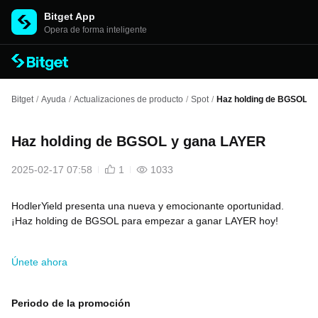
Bitget App
Opera de forma inteligente
Bitget
/
Ayuda
/
Actualizaciones de producto
/
Spot
/
Haz holding de BGSOL y
Haz holding de BGSOL y gana LAYER
2025-02-17 07:58
1
1033
HodlerYield presenta una nueva y emocionante oportunidad.
¡Haz holding de BGSOL para empezar a ganar LAYER hoy!
Únete ahora
Periodo de la promoción