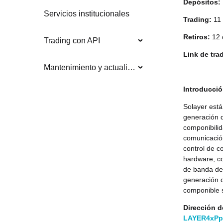
Depósitos:
Servicios institucionales
Trading:
11 
Retiros:
12 
Trading con API
Link de tra
Mantenimiento y actualizaciones del sistema
Introducci
Solayer está
generación q
componibilid
comunicació
control de c
hardware, c
de banda de 
generación q
componible s
Dirección d
LAYER4xP