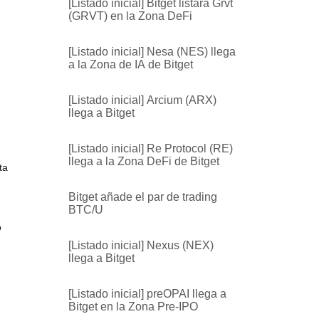
[Listado inicial] Bitget listará Grvt
(GRVT) en la Zona DeFi
[Listado inicial] Nesa (NES) llega
a la Zona de IA de Bitget
[Listado inicial] Arcium (ARX)
llega a Bitget
[Listado inicial] Re Protocol (RE)
llega a la Zona DeFi de Bitget
ta
Bitget añade el par de trading
BTC/U
o
[Listado inicial] Nexus (NEX)
llega a Bitget
[Listado inicial] preOPAI llega a
Bitget en la Zona Pre-IPO