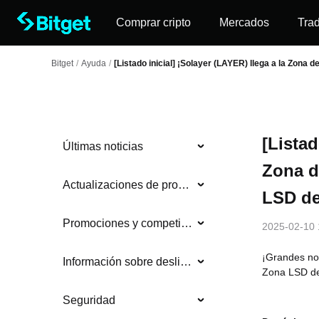
Comprar cripto
Mercados
Tra
Bitget
/
Ayuda
/
[Listado inicial] ¡Solayer (LAYER) llega a la Zona d
[Listad
Últimas noticias
Zona d
Actualizaciones de producto
LSD de
Promociones y competiciones
2025-02-10 
¡Grandes not
Información sobre deslistados
Zona LSD de 
Seguridad