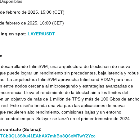
Disponibles
de febrero de 2025, 15:00 (CET)
de febrero de 2025, 16:00 (CET)
ding en spot:
LAYER/USDT
ón
 desarrollando InfiniSVM, una arquitectura de blockchain de nueva
ue puede lograr un rendimiento sin precedentes, baja latencia y robus
ad. La arquitectura InfiniSVM aprovecha Infiniband RDMA para una
n entre nodos cercana al microsegundo y estrategias avanzadas de
oncurrencia. Lleva el rendimiento de la blockchain a los límites del
on un objetivo de más de 1 millón de TPS y más de 100 Gbps de anch
red. Este diseño brinda una vía para las aplicaciones de nueva
ue requieren alto rendimiento, comisiones bajas y un entorno
in contratiempos. Solayer se lanzó en el primer trimestre de 2024.
e contrato (Solana):
pTCb3QL8S9u41EAhAX7mhBn8Q6xMTwY2Yzc