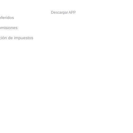
Descargar APP
feridos
omisiones
ción de impuestos