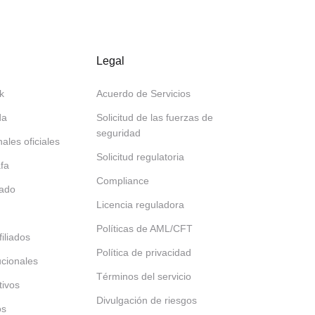
Legal
k
Acuerdo de Servicios
da
Solicitud de las fuerzas de
seguridad
nales oficiales
Solicitud regulatoria
afa
Compliance
tado
Licencia reguladora
Políticas de AML/CFT
iliados
Política de privacidad
tucionales
Términos del servicio
tivos
Divulgación de riesgos
os