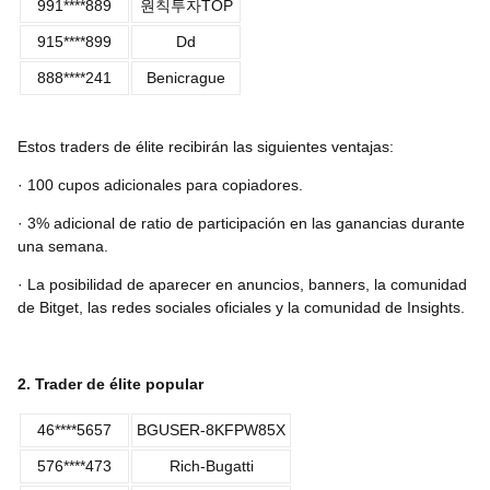
991****889
원칙투자TOP
915****899
Dd
888****241
Benicrague
Estos traders de élite recibirán las siguientes ventajas:
· 100 cupos adicionales para copiadores.
· 3% adicional de ratio de participación en las ganancias durante
una semana.
· La posibilidad de aparecer en anuncios, banners, la comunidad
de Bitget, las redes sociales oficiales y la comunidad de Insights.
2. Trader de élite popular
46****5657
BGUSER-8KFPW85X
576****473
Rich-Bugatti