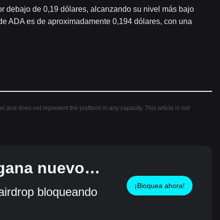
r debajo de 0,19 dólares, alcanzando su nivel más bajo
o de ADA es de aproximadamente 0,194 dólares, con una
ion and does not represent the platform in any capacity. This article is not
 gana nuevos
¡Bloquea ahora!
irdrop bloqueando