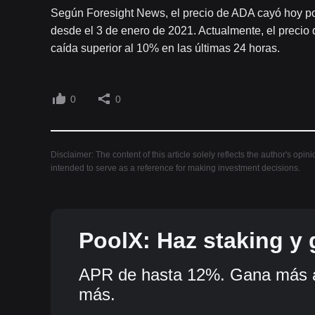
Según Foresight News, el precio de ADA cayó hoy po
desde el 3 de enero de 2021. Actualmente, el preci
caída superior al 10% en las últimas 24 horas.
0
0
Disclaimer: The content of this article solely reflects the author's opin
intended to serve as a reference for making investment decisions.
PoolX: Haz staking y
tokens.
APR de hasta 12%. Gana más a
más.