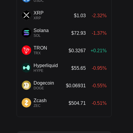
USDC
XRP
$1.03
-2.32%
XRP
Solana
$72.93
-1.37%
SOL
TRON
$0.3267
+0.21%
TRX
Hyperliquid
$55.65
-0.95%
HYPE
Dogecoin
$0.06931
-0.55%
DOGE
Zcash
$504.71
-0.51%
ZEC