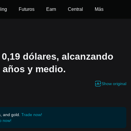
ding
Futuros
Earn
Central
Más
0,19 dólares, alcanzando
 años y medio.
Show original
s, and gold.
Trade now!
p now!