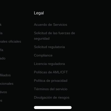
Legal
k
Acuerdo de Servicios
da
Solicitud de las fuerzas de
seguridad
nales oficiales
Solicitud regulatoria
afa
Compliance
tado
Licencia reguladora
Políticas de AML/CFT
iliados
Política de privacidad
tucionales
Términos del servicio
tivos
Divulgación de riesgos
os