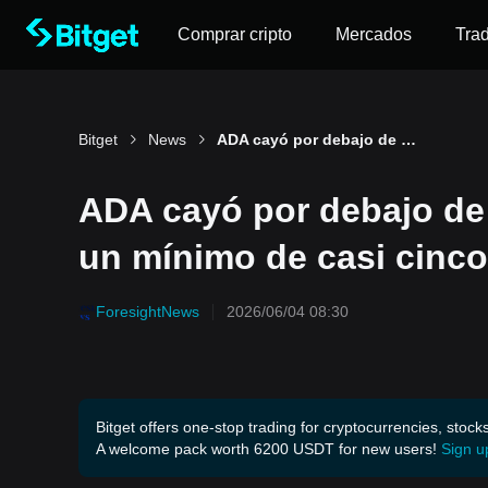
Comprar cripto
Mercados
Tra
Bitget
News
ADA cayó por debajo de 0,19 dólares, alcanzando un mínimo de casi cinco años y medio.
ADA cayó por debajo de 
un mínimo de casi cinco
ForesightNews
2026/06/04 08:30
Bitget offers one-stop trading for cryptocurrencies, stock
A welcome pack worth 6200 USDT for new users!
Sign u