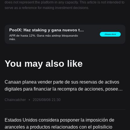
does not represent the platform in any capacity. This article is not intended to
serve as a reference for making investment decisions.
PoolX: Haz staking y gana nuevos to
kens.
¡Bloquea ahora!
APR de hasta 12%. Gana más airdrop bloqueando
más.
You may also like
Canaan planea vender parte de sus reservas de activos
digitales para financiar la recompra de acciones, posee
130 millones de dólares en BTC y ETH
Chaincatcher
•
2026/08/06 21:30
Estados Unidos considera posponer la imposición de
aranceles a productos relacionados con el polisilicio