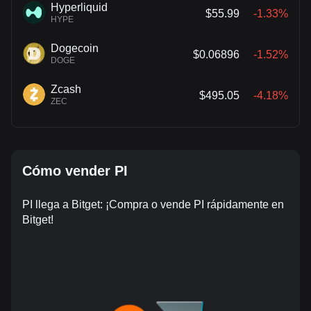
Hyperliquid
$55.99
-1.33%
HYPE
Dogecoin
$0.06896
-1.52%
DOGE
Zcash
$495.05
-4.18%
ZEC
Cómo vender PI
PI llega a Bitget: ¡Compra o vende PI rápidamente en
Bitget!