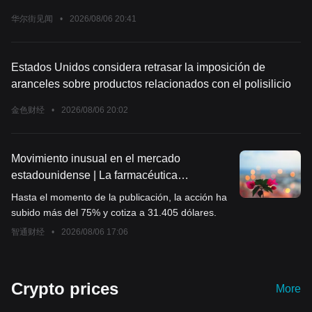
华尔街见闻
•
2026/08/06 20:41
Estados Unidos considera retrasar la imposición de
aranceles sobre productos relacionados con el polisilicio
金色财经
•
2026/08/06 20:02
Movimiento inusual en el mercado
estadounidense | La farmacéutica
cardiovascular Braveheart Bio (BRVE.US)
Hasta el momento de la publicación, la acción ha
debuta en el mercado estadounidense y su
subido más del 75% y cotiza a 31.405 dólares.
precio de apertura sube más del 75%
智通财经
•
2026/08/06 17:06
Crypto prices
More