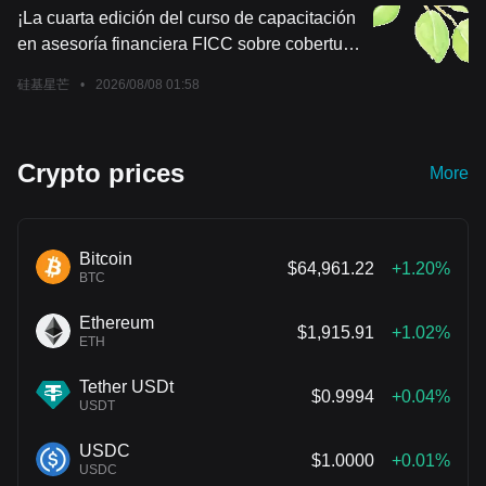
¡La cuarta edición del curso de capacitación
en asesoría financiera FICC sobre cobertura
de riesgo cambiario concluyó con éxito!
硅基星芒
•
2026/08/08 01:58
Crypto prices
More
Bitcoin
$64,961.22
+1.20%
BTC
Ethereum
$1,915.91
+1.02%
ETH
Tether USDt
$0.9994
+0.04%
USDT
USDC
$1.0000
+0.01%
USDC