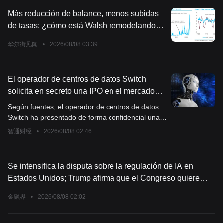
Más reducción de balance, menos subidas
de tasas: ¿cómo está Walsh remodelando
las expectativas del mercado sobre las alzas
华尔街见闻
•
2026/08/08 03:39
de tasas?
El operador de centros de datos Switch
solicita en secreto una IPO en el mercado
estadounidense, posiblemente saliendo a
Según fuentes, el operador de centros de datos
bolsa en noviembre.
Switch ha presentado de forma confidencial una
solicitud de oferta pública inicial (IPO) a la
智通财经
•
2026/08/08 02:46
Comisión de Bolsa y Valores de Estados Unidos.
Se intensifica la disputa sobre la regulación de IA en
Estados Unidos; Trump afirma que el Congreso quiere
regular las empresas de IA hasta llevarlas a la quiebra.
金融界
•
2026/08/08 02:02