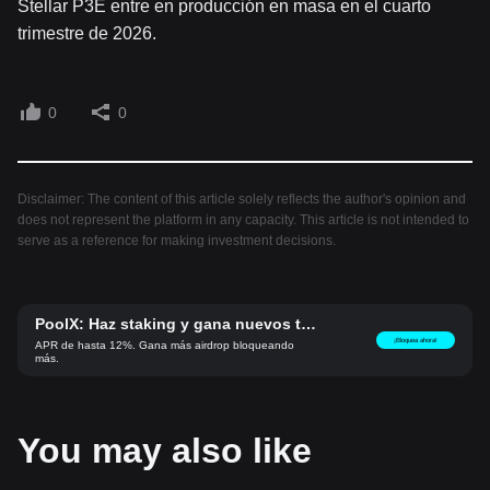
Stellar P3E entre en producción en masa en el cuarto
trimestre de 2026.
0
0
Disclaimer: The content of this article solely reflects the author's opinion and
does not represent the platform in any capacity. This article is not intended to
serve as a reference for making investment decisions.
PoolX: Haz staking y gana nuevos to
kens.
¡Bloquea ahora!
APR de hasta 12%. Gana más airdrop bloqueando
más.
You may also like