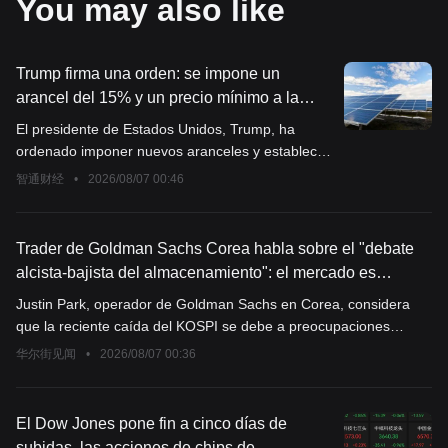
You may also like
Trump firma una orden: se impone un
arancel del 15% y un precio mínimo a la
importación de polisilicio; las acciones de los
El presidente de Estados Unidos, Trump, ha
fabricantes locales de energía solar suben
ordenado imponer nuevos aranceles y establecer
considerablemente.
un precio mínimo para las importaciones de
智通财经
•
2026/08/07 00:46
polisilicio utilizado en semiconductores y paneles
solares.
Trader de Goldman Sachs Corea habla sobre el "debate
alcista-bajista del almacenamiento": el mercado es
"demasiado pesimista" respecto a las expectativas
Justin Park, operador de Goldman Sachs en Corea, considera
fundamentales
que la reciente caída del KOSPI se debe a preocupaciones
amplificadas por fondos apalancados sobre el ciclo, y no a un
华尔街见闻
•
2026/08/07 00:36
deterioro de los fundamentos. Actualmente, la valoración es
demasiado pesimista para el sector de almacenamiento.
Impulsada por la demanda de potencia de IA, la escasez de
El Dow Jones pone fin a cinco días de
suministro de DRAM podría continuar hasta 2030, respaldando
subidas, las acciones de chips de