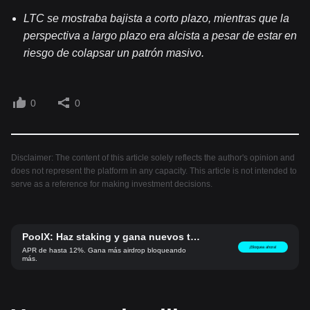
LTC se mostraba bajista a corto plazo, mientras que la
perspectiva a largo plazo era alcista a pesar de estar en
riesgo de colapsar un patrón masivo.
0
0
Disclaimer: The content of this article solely reflects the author's opinion and
does not represent the platform in any capacity. This article is not intended to
serve as a reference for making investment decisions.
PoolX: Haz staking y gana nuevos to
kens.
¡Bloquea ahora!
APR de hasta 12%. Gana más airdrop bloqueando
más.