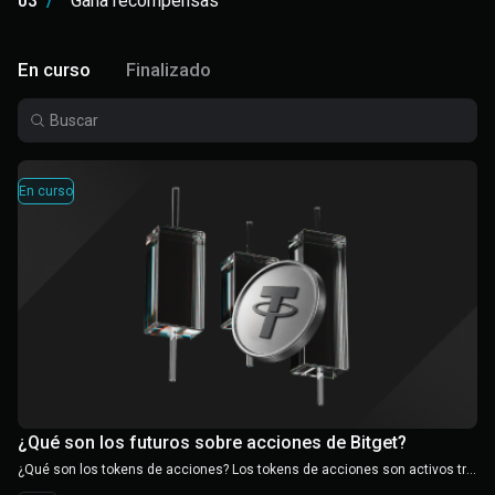
03
/
Gana recompensas
En curso
Finalizado
En curso
¿Qué son los futuros sobre acciones de Bitget?
¿Qué son los tokens de acciones? Los tokens de acciones son activos tradicionales, como bienes inmuebles, bonos y proyectos de energía renovable, que se tokenizan en la blockchain en pequeños criptoactivos operables. A diferencia de las inversiones tradicionales, que a menudo requieren millones en capital, los tokens de acciones reducen la barrera de entrada a unos pocos cientos de dólares, lo que permite a los inversores habituales acceder a activos de alta calidad. Esto no solo elimina las barreras geográficas, sino que también promueve el flujo global de capitales.