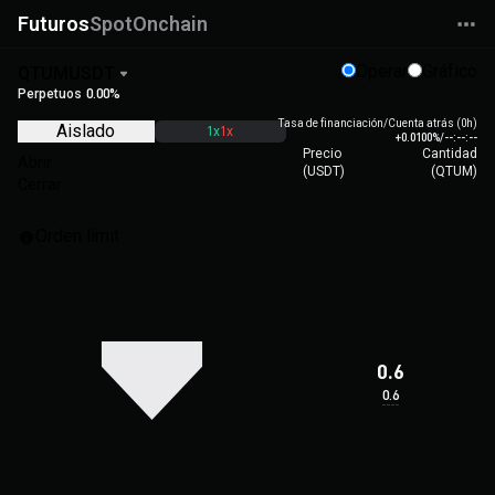
Futuros
Spot
Onchain
Operar
Gráfico
QTUMUSDT
Perpetuos
0.00%
Tasa de financiación/Cuenta atrás (0h)
Aislado
1x
1x
+0.0100%
/
--:--:--
Precio
Cantidad
Abrir
(
USDT
)
(
QTUM
)
Cerrar
Orden limit
0.6
0.6