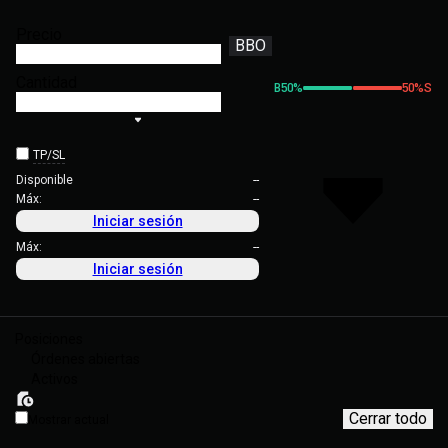
Precio
BBO
Cantidad
B
50
%
50
%
S
TP/SL
Disponible
--
Máx:
--
Iniciar sesión
Máx:
--
Iniciar sesión
Posiciones
Órdenes abiertas
Activos
Cerrar todo
Mostrar actual