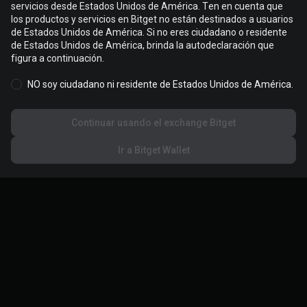
servicios desde Estados Unidos de América. Ten en cuenta que
los productos y servicios en Bitget no están destinados a usuarios
Las cookies se usan para optimizar y personalizar tu experiencia
de Estados Unidos de América. Si no eres ciudadano o residente
en el sitio web. Puedes gestionar tus preferencias de cookies y
de Estados Unidos de América, brinda la autodeclaración que
consultar la
Política de Cookies
.
figura a continuación.
NO soy ciudadano ni residente de Estados Unidos de América.
Aceptar todas las cookies
Continuar usando el exchange Bitget
Rechazar todo
Ir a Bitget Wallet
Configuración de cookies
Acerca de Bitget