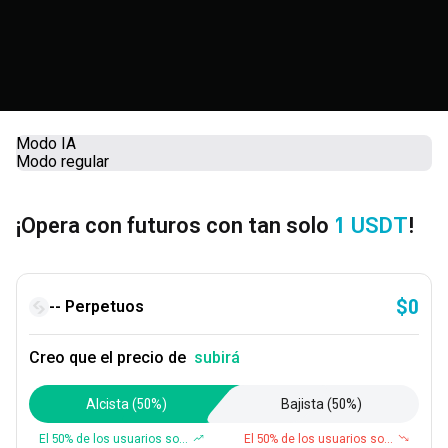
Modo IA
Modo regular
¡Opera con futuros con tan solo
1 USDT
!
$
0
-- Perpetuos
Creo que el precio de
subirá
Alcista
(50%)
Bajista
(50%)
El 50% de los usuarios son
El 50% de los usuarios son