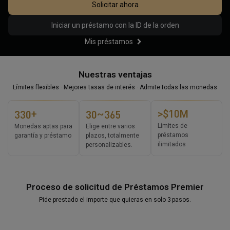
Solicitar ahora
Iniciar un préstamo con la ID de la orden
Mis préstamos
0
1
0
2
1
Nuestras ventajas
0
0
0
0
3
2
Límites flexibles · Mejores tasas de interés · Admite todas las monedas
1
1
1
1
4
3
0
2
2
2
2
5
4
+
~
>$
1
0
M
3
3
0
3
0
3
6
5
2
1
4
4
1
4
1
4
7
6
Límites de
Monedas aptas para
Elige entre varios
préstamos
3
2
garantía y préstamo
plazos, totalmente
5
5
2
5
2
5
8
7
ilimitados
personalizables.
4
3
6
6
3
6
3
6
9
8
5
4
7
7
4
7
4
7
9
6
5
8
8
5
8
5
8
7
6
9
9
6
9
6
9
Proceso de solicitud de Préstamos Premier
8
7
7
7
Pide prestado el importe que quieras en solo 3 pasos.
9
8
8
8
9
9
9