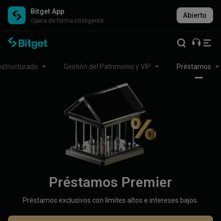
Bitget App
Abierto
Opera de forma inteligente
estructurado
Gestión del Patrimonio y VIP
Préstamos
Préstamos Premier
Préstamos exclusivos con límites altos e intereses bajos.