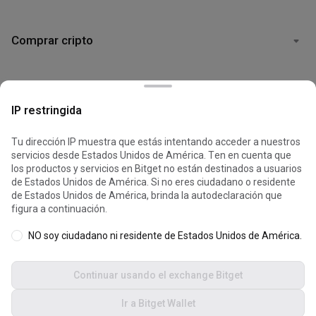
Comprar cripto
Soporte
IP restringida
Legal
Tu dirección IP muestra que estás intentando acceder a nuestros
servicios desde Estados Unidos de América. Ten en cuenta que
los productos y servicios en Bitget no están destinados a usuarios
Las cookies se usan para optimizar y personalizar tu experiencia
de Estados Unidos de América. Si no eres ciudadano o residente
en el sitio web. Puedes gestionar tus preferencias de cookies y
de Estados Unidos de América, brinda la autodeclaración que
consultar la
Política de Cookies
.
figura a continuación.
© 2026 Bitget
NO soy ciudadano ni residente de Estados Unidos de América.
Aceptar todas las cookies
Continuar usando el exchange Bitget
Rechazar todo
Modo oscuro
Ir a Bitget Wallet
Configuración de cookies