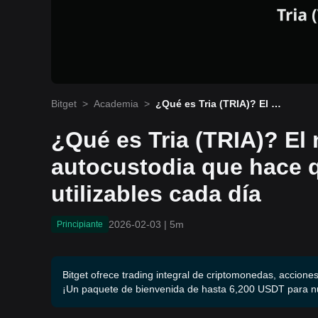
Bitget
>
Academia
>
¿Qué es Tria (TRIA)? El ne
obanco de autocustodia
que hace que las cripto s
¿Qué es Tria (TRIA)? El
ean utilizables cada día
autocustodia que hace q
utilizables cada día
2026-02-03
|
5m
Principiante
Bitget ofrece trading integral de criptomonedas, acciones
¡Un paquete de bienvenida de hasta 6,200 USDT para n