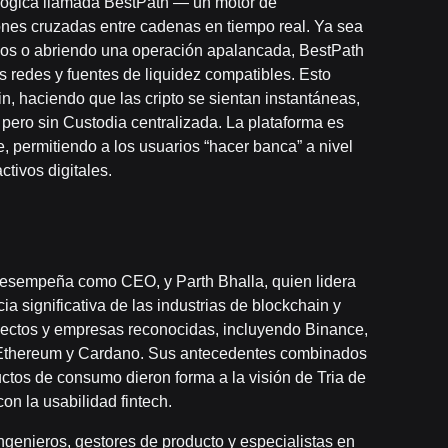
ológica llamada BestPath — un motor de
ones cruzadas entre cadenas en tiempo real. Ya sea
gos o abriendo una operación apalancada, BestPath
as redes y fuentes de liquidez compatibles. Esto
in, haciendo que las cripto se sientan instantáneas,
ero sin Custodia centralizada. La plataforma es
, permitiendo a los usuarios “hacer banca” a nivel
ctivos digitales.
e desempeña como CEO, y Parth Bhalla, quien lidera
significativa de las industrias de blockchain y
oyectos y empresas reconocidas, incluyendo Binance,
 Ethereum y Cardano. Sus antecedentes combinados
uctos de consumo dieron forma a la visión de Tria de
n la usabilidad fintech.
ingenieros, gestores de producto y especialistas en