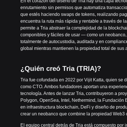
En el corazón del diseño de Tria hay una capa tecn
enrutamiento sin permisos que automatiza transacci
que estés haciendo swaps de tokens, realizando pa
encuentra la ruta más rápida y rentable a través de l
permite a Tria abstraer la complejidad de la blockcha
componibles y fáciles de usar — como un neobanco, p
totalmente de autocustodia, auditada y en compliance
global mientras mantienen la propiedad total de sus a
¿Quién creó Tria (TRIA)?
Tria fue cofundada en 2022 por Vijit Katta, quien s
como CTO. Ambos fundadores aportan una experiencia 
tecnología. Antes de lanzar Tria, contribuyeron a pr
Polygon, OpenSea, Intel, Nethermind, la Fundación
en infraestructura blockchain, DeFi y diseño de prod
crear un neobanco que combine la propiedad Web3 co
El equipo central detrás de Tria está compuesto por 