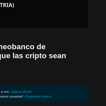
 neobanco de
ue las cripto sean
 y oro.
¡Opera ahora!
uevos usuarios!
¡Regístrate ahora!