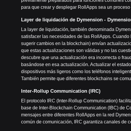
previamente preparados para funciones comunes como
para que crear y desplegar RollApps sea un proceso 
Layer de liquidación de Dymension - Dymensi
La layer de liquidación, también denominada Dymen
satisfacer las necesidades de las RollApps. Cuando
sugerir cambios en la blockchain) envían actualizac
que estas actualizaciones son válidas y no las cues
descubre que una actualización era incorrecta o fra
basándose en esa actualización. Actualizar el estad
dispositivos más ligeros como los teléfonos inteligen
También permite que diferentes blockchains se comun
Inter-Rollup Communi
cation (IRC)
El protocolo IRC (Inter-Rollup Communication) facili
base de Inter-Blockchain Communication (IBC) de C
mensajes entre diferentes RollApps en la red Dymensi
común de comunicación, IRC garantiza canales de com