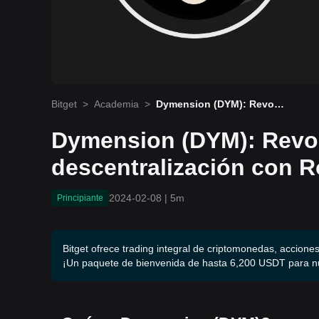
Bitget
>
Academia
>
Dymension (DYM): Revolu
cionando la descentraliza
ción con RollApps
Dymension (DYM): Revo
descentralización con R
2024-02-08
|
5m
Principiante
Bitget ofrece trading integral de criptomonedas, acciones
¡Un paquete de bienvenida de hasta 6,200 USDT para n