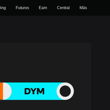
ding
Futuros
Earn
Central
Más