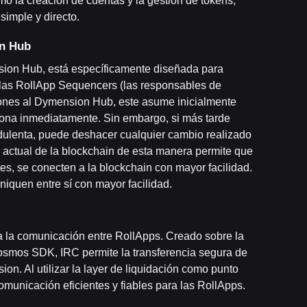
 la creación de cuentas y la gestión de tokens,
simple y directo.
on Hub
sion Hub, está específicamente diseñada para
 las RollApp Sequencers (las responsables de
iones al Dymension Hub, este asume inicialmente
tiona inmediatamente. Sin embargo, si más tarde
udulenta, puede deshacer cualquier cambio realizado
o actual de la blockchain de esta manera permite que
tes, se conecten a la blockchain con mayor facilidad.
iquen entre sí con mayor facilidad.
ta la comunicación entre RollApps. Creado sobre la
osmos SDK, IRC permite la transferencia segura de
on. Al utilizar la layer de liquidación como punto
unicación eficientes y fiables para las RollApps.