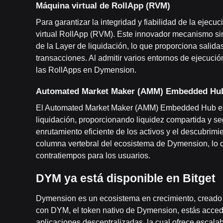
Máquina virtual de RollApp (RVM)
Para garantizar la integridad y fiabilidad de la eje
virtual RollApp (RVM). Este innovador mecanismo si
de la Layer de liquidación, lo que proporciona salida
transacciones. Al admitir varios entornos de ejecució
las RollApps en Dymension.
Automated Market Maker (AMM) Embedded Hu
El Automated Market Maker (AMM) Embedded Hub es u
liquidación, proporcionando liquidez compartida y segu
enrutamiento eficiente de los activos y el descubri
columna vertebral del ecosistema de Dymension, lo qu
contratiempos para los usuarios.
DYM ya está disponible en Bitget
Dymension es un ecosistema en crecimiento, creado p
con DYM, el token nativo de Dymension, estás acced
aplicaciones descentralizadas, la cual ofrece escalab