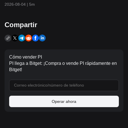
podría caer hasta los 3,800$
2026-08-04
|
5m
Compartir
Cómo vender PI
PI llega a Bitget: ¡Compra o vende PI rápidamente en
Bitget!
Operar ahora