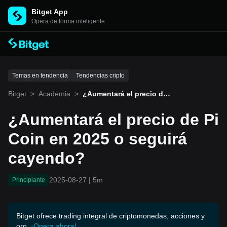
Bitget App
Opera de forma inteligente
Temas en tendencia
Tendencias cripto
Bitget
>
Academia
>
¿Aumentará el precio de P
i Coin en 2025 o seguirá c
ayendo?
¿Aumentará el precio de Pi
Coin en 2025 o seguirá
cayendo?
2025-08-27
|
5m
Principiante
Bitget ofrece trading integral de criptomonedas, acciones y
oro.
¡Opera ahora!