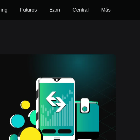
ding
Futuros
Earn
Central
Más