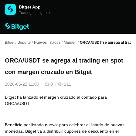
Bitget App
Trading Inteligente
Bitget
/
Soporte
/
Nuevos listados
/
Margen
/
ORCA/USDT se agrega al trading
ORCA/USDT se agrega al trading en spot
con margen cruzado en Bitget
2026-05-22 11:00
0
211
Bitget ha lanzado el margen cruzado al contado para
ORCA/USDT.
Beneficio por listado nuevo: para celebrar el listado de nuevas
monedas, Bitget va a distribuir cupones de descuento en el