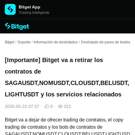
Bitget App
Trading Inteligente
Bitget
/
Soporte
/
Información de deslistados
/
Deslistado de pares de trading
/
[Importante] Bitget va a retirar los
contratos de
SAGAUSDT,NOMUSDT,CLOUSDT,BELUSDT,
LIGHTUSDT y los servicios relacionados
2026-05-22 07:37
0
221
Bitget va a dejar de ofrecer trading de contratos, el copy
trading de contratos y los bots de contratos de
SAGAUSDT,NOMUSDT,CLOUSDT,BELUSDT,LIGHTUSD