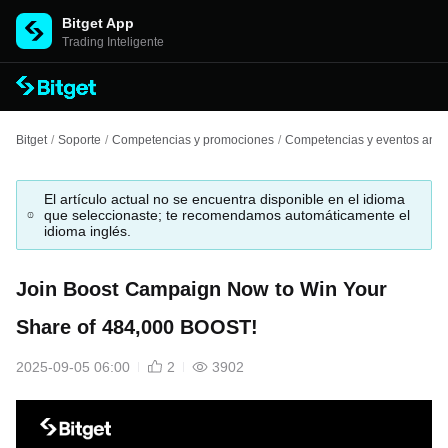
Bitget App
Trading Inteligente
Bitget
/
Soporte
/
Competencias y promociones
/
Competencias y eventos anter
El artículo actual no se encuentra disponible en el idioma
que seleccionaste; te recomendamos automáticamente el
idioma inglés.
Join Boost Campaign Now to Win Your
Share of 484,000 BOOST!
2025-09-05 06:00
2
3902