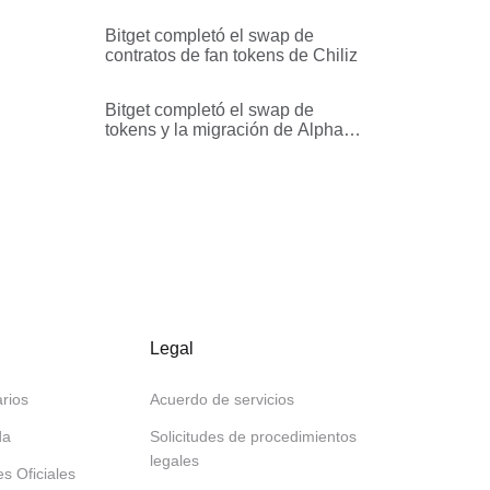
(BSU) y su rebranding a
BabyShark (BABYSHARK)
Bitget completó el swap de
contratos de fan tokens de Chiliz
Bitget completó el swap de
tokens y la migración de Alpha
Quark Token (AQT) y Aergo
(AERGO) a House Party Protocol
(HPP)
Legal
rios
Acuerdo de servicios
da
Solicitudes de procedimientos
legales
es Oficiales