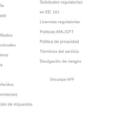
Solicitudes regulatorias
afa
en EE. UU.
tado
Licencias regulatorias
Políticas AML/CFT
iliados
Política de privacidad
tucionales
Términos del servicio
tivos
Divulgación de riesgos
os
Descargar APP
feridos
omisiones
ción de impuestos