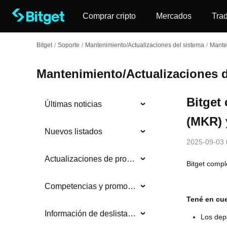
Comprar cripto
Mercados
Tra
Bitget
/
Soporte
/
Mantenimiento/Actualizaciones del sistema
/
Mante
Mantenimiento/Actualizaciones d
Bitget
Últimas noticias
(MKR) 
Nuevos listados
2025-09-03 
Actualizaciones de productos
Bitget comp
Competencias y promociones
Tené en cue
Información de deslistados
Los depó