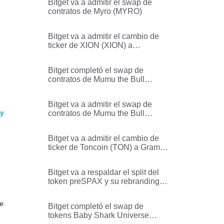
Bitget va a admitir el swap de
contratos de Myro (MYRO)
Bitget va a admitir el cambio de
ticker de XION (XION) a
VERONA (VERONA)
Bitget completó el swap de
contratos de Mumu the Bull
(MUMU)
Bitget va a admitir el swap de
ky
contratos de Mumu the Bull
(MUMU)
Bitget va a admitir el cambio de
ticker de Toncoin (TON) a Gram
(GRAM)
Bitget va a respaldar el split del
token preSPAX y su rebranding a
preSPCX
ue
Bitget completó el swap de
tokens Baby Shark Universe