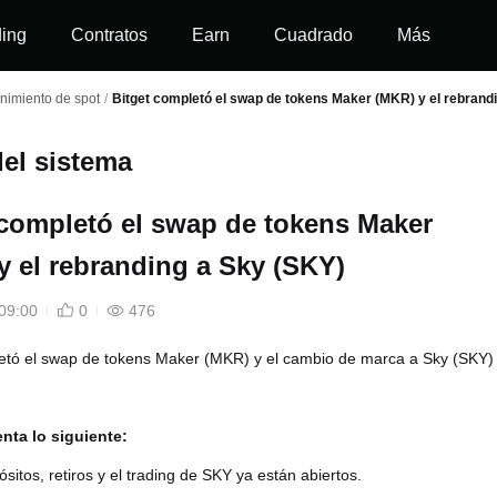
ding
Contratos
Earn
Cuadrado
Más
nimiento de spot
/
Bitget completó el swap de tokens Maker (MKR) y el rebrand
el sistema
 completó el swap de tokens Maker
y el rebranding a Sky (SKY)
09:00
0
476
letó el swap de tokens Maker (MKR) y el cambio de marca a Sky (SKY)
nta lo siguiente:
sitos, retiros y el trading de SKY ya están abiertos.