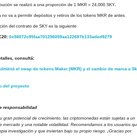
ribución se realizó a una proporción de 1 MKR = 24,000 SKY
.
a no va a permitir depósitos y retiros de los tokens MKR de antes.
ción del contrato de SKY es la siguiente:
C20:
0x56072c95faa701256059aa122697b133aded9279
talles, consultá:
admitirá el swap de tokens Maker (MKR) y el cambio de marca a S
 del proyecto
e responsabilidad
u gran potencial de crecimiento, las criptomonedas están sujetas a un
de mercado y una notable volatilidad. Recomendamos a los usuarios q
pia investigación y que inviertan bajo su propio riesgo. ¡Gracias por