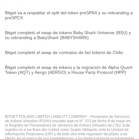
Bitget va a respaldar el split del token preSPAX y su rebranding a
preSPCX
Bitget completó el swap de tokens Baby Shark Universe (BSU) y
su rebranding a BabyShark (BABYSHARK)
Bitget completó el swap de contratos de fan tokens de Chiliz
Bitget completó el swap de tokens y la migración de Alpha Quark
Token (AQT) y Aergo (AERGO) a House Party Protocol (HPP)
BITGET POLAND LIMITED LIABILITY COMPANY - Proveedor de Servicios
de Activos Virtuales (PSAV) inscripto bajo el N° 153 de fecha 9 de mayo en
el Registro de Proveedores de Servicios de Activos Virtuales de CNV. Este
registro es a los fines del control como Sujeto Obligado ante la Unidad de
Información Financiera (UIF) y de todo otro ente regulador facultado a tal
efecto, en el marco de sus competencias, y no implica licencia ni supervisión