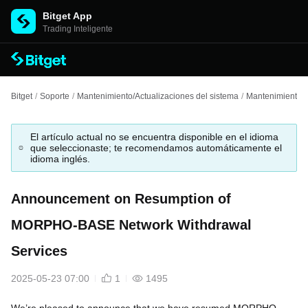
Bitget App
Trading Inteligente
Bitget
/
Soporte
/
Mantenimiento/Actualizaciones del sistema
/
Mantenimiento d
El artículo actual no se encuentra disponible en el idioma
que seleccionaste; te recomendamos automáticamente el
idioma inglés.
Announcement on Resumption of
MORPHO-BASE Network Withdrawal
Services
2025-05-23 07:00
1
1495