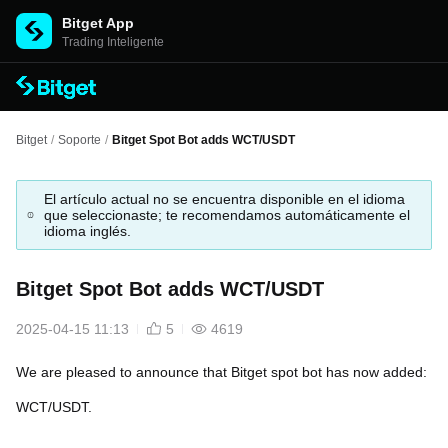
Bitget App
Trading Inteligente
Bitget
/
Soporte
/
Bitget Spot Bot adds WCT/USDT
El artículo actual no se encuentra disponible en el idioma
que seleccionaste; te recomendamos automáticamente el
idioma inglés.
Bitget Spot Bot adds WCT/USDT
2025-04-15 11:13
5
4619
We are pleased to announce that Bitget spot bot has now added:
WCT/USDT.