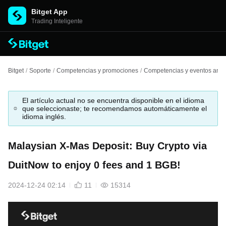
Bitget App
Trading Inteligente
Bitget
/
Soporte
/
Competencias y promociones
/
Competencias y eventos anter
El artículo actual no se encuentra disponible en el idioma
que seleccionaste; te recomendamos automáticamente el
idioma inglés.
Malaysian X-Mas Deposit: Buy Crypto via
DuitNow to enjoy 0 fees and 1 BGB!
2024-12-24 02:14
11
15314