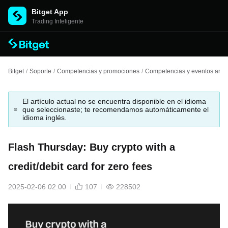
Bitget App
Trading Inteligente
Bitget
/
Soporte
/
Competencias y promociones
/
Competencias y eventos anter
El artículo actual no se encuentra disponible en el idioma
que seleccionaste; te recomendamos automáticamente el
idioma inglés.
Flash Thursday: Buy crypto with a
credit/debit card for zero fees
2025-02-06 02:00
107
228502