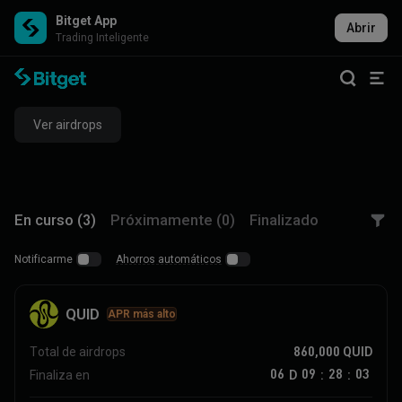
Bitget App
Abrir
Trading Inteligente
Ver airdrops
En curso (3)
Próximamente (0)
Finalizado
Notificarme
Ahorros automáticos
QUID
APR más alto
860,000
QUID
Total de airdrops
06
09
28
03
D
Finaliza en
:
: