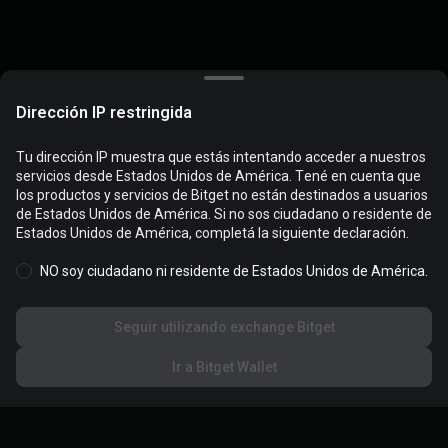
Dirección IP restringida
Tu dirección IP muestra que estás intentando acceder a nuestros
servicios desde Estados Unidos de América. Tené en cuenta que
Las cookies se utilizan para optimizar y personalizar tu
los productos y servicios de Bitget no están destinados a usuarios
experiencia en el sitio web. Gestioná tus preferencias de cookies y
de Estados Unidos de América. Si no sos ciudadano o residente de
revisá la
Política de cookies
.
Estados Unidos de América, completá la siguiente declaración.
NO soy ciudadano ni residente de Estados Unidos de América.
Aceptar todas las cookies
Seguir utilizando exchange Bitget
Rechazar todas
Ir a Bitget Wallet
Configuración de cookies