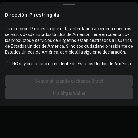
Dirección IP restringida
Tu dirección IP muestra que estás intentando acceder a nuestros
servicios desde Estados Unidos de América. Tené en cuenta que
Las cookies se utilizan para optimizar y personalizar tu
los productos y servicios de Bitget no están destinados a usuarios
experiencia en el sitio web. Gestioná tus preferencias de cookies y
de Estados Unidos de América. Si no sos ciudadano o residente de
revisá la
Política de cookies
.
Estados Unidos de América, completá la siguiente declaración.
NO soy ciudadano ni residente de Estados Unidos de América.
Aceptar todas las cookies
Seguir utilizando exchange Bitget
Rechazar todas
Ir a Bitget Wallet
Configuración de cookies