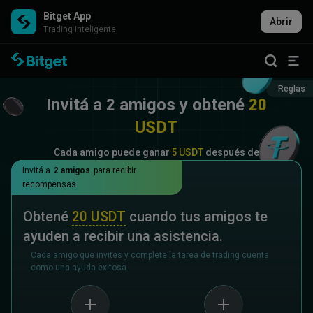
Bitget App
Abrir
Trading Inteligente
Reglas
Invitá a 2 amigos y obtené
20
USDT
Cada amigo puede ganar
5 USDT
después de
completar esta ronda con éxito.
Invitá a
2 amigos
para recibir
recompensas.
Obtené
20 USDT
cuando tus amigos te
ayuden a recibir una asistencia.
Cada amigo que invites y complete la tarea de trading cuenta
como una ayuda exitosa.