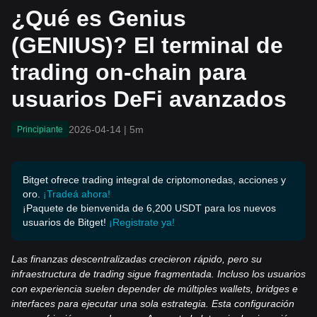
on-chain para usuarios D
¿Qué es Genius
eFi avanzados
(GENIUS)? El terminal de
trading on-chain para
usuarios DeFi avanzados
2026-04-14
|
5m
Principiante
Bitget ofrece trading integral de criptomonedas, acciones y
oro.
¡Tradeá ahora!
¡Paquete de bienvenida de 6,200 USDT para los nuevos
usuarios de Bitget!
¡Registrate ya!
Las finanzas descentralizadas crecieron rápido, pero su
infraestructura de trading sigue fragmentada. Incluso los usuarios
con experiencia suelen depender de múltiples wallets, bridges e
interfaces para ejecutar una sola estrategia. Esta configuración