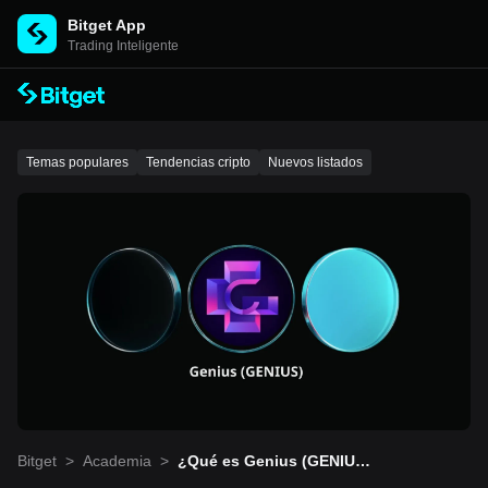
Bitget App
Trading Inteligente
Temas populares
Tendencias cripto
Nuevos listados
Bitget
>
Academia
>
¿Qué es Genius (GENIU
S)? El terminal de trading