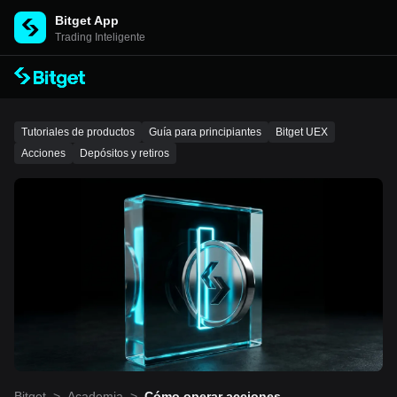
Bitget App
Trading Inteligente
Tutoriales de productos
Guía para principiantes
Bitget UEX
Acciones
Depósitos y retiros
Bitget
>
Academia
>
Cómo operar acciones de