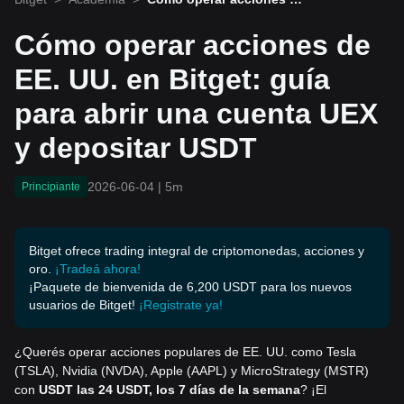
EE. UU. en Bitget: guía pa
ra abrir una cuenta UEX y
Cómo operar acciones de
depositar USDT
EE. UU. en Bitget: guía
para abrir una cuenta UEX
y depositar USDT
2026-06-04
|
5m
Principiante
Bitget ofrece trading integral de criptomonedas, acciones y
oro.
¡Tradeá ahora!
¡Paquete de bienvenida de 6,200 USDT para los nuevos
usuarios de Bitget!
¡Registrate ya!
¿Querés operar acciones populares de EE. UU. como Tesla
(TSLA), Nvidia (NVDA), Apple (AAPL) y MicroStrategy (MSTR)
con
USDT las 24 USDT, los 7 días de la semana
? ¡El