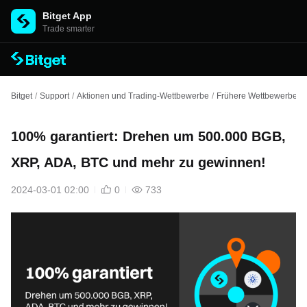
Bitget App
Trade smarter
Bitget
/
Support
/
Aktionen und Trading-Wettbewerbe
/
Frühere Wettbewerbe un
100% garantiert: Drehen um 500.000 BGB,
XRP, ADA, BTC und mehr zu gewinnen!
2024-03-01 02:00
0
733