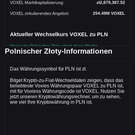
VOXEL Marktkapitalisierung
:
zł2,879,387.52
VOXEL zirkulierendes Angebot
:
254.49M
VOXEL
Aktueller Wechselkurs VOXEL zu PLN
Voxies bis Polnischer Złoty steigt diese Woche.
Polnischer Złoty-Informationen
Der aktuelle Marktkurs von Voxiesbeträgt zł0.01131 pro
VOXEL, bei einer Gesamtmarktkapitalisierung
vonzł2,879,387.52 PLN auf Grundlage eines zirkulierenden
Das Währungssymbol für PLN ist zł.
Angebots von 254,486,480 VOXEL. Das Handelsvolumen
Bitget Krypto-zu-Fiat-Wechseldaten zeigen, dass das
von Voxies hat sich in den letzten 24 Stunden um +3.34%
beliebteste Voxies Währungspaar VOXEL zu PLN ist,
(zł865.96 PLN) verändert. Am vorherigen Handelstag lag
mit für Voxiess Währungscode ist VOXEL. Nutzen Sie
das Handelsvolumen von VOXEL bei zł25,925.44.
jetzt unseren Kryptowährungsrechner, um zu sehen,
wie viel Ihre Kryptowährung in PLN ist.
Mehr Informationen über Voxies auf Bitget
Voxies Kurs
Voxies Kursprognose
Was ist Voxies (VOXEL)