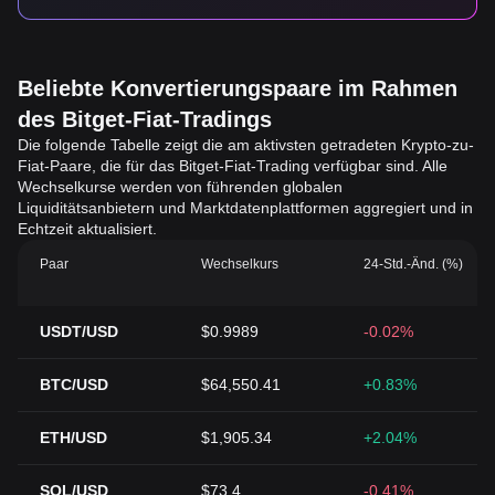
Beliebte Konvertierungspaare im Rahmen
des Bitget-Fiat-Tradings
Die folgende Tabelle zeigt die am aktivsten getradeten Krypto-zu-
Fiat-Paare, die für das Bitget-Fiat-Trading verfügbar sind. Alle
Wechselkurse werden von führenden globalen
Liquiditätsanbietern und Marktdatenplattformen aggregiert und in
Echtzeit aktualisiert.
Paar
Wechselkurs
24-Std.-Änd. (%)
USDT/USD
$0.9989
-0.02%
BTC/USD
$64,550.41
+0.83%
ETH/USD
$1,905.34
+2.04%
SOL/USD
$73.4
-0.41%