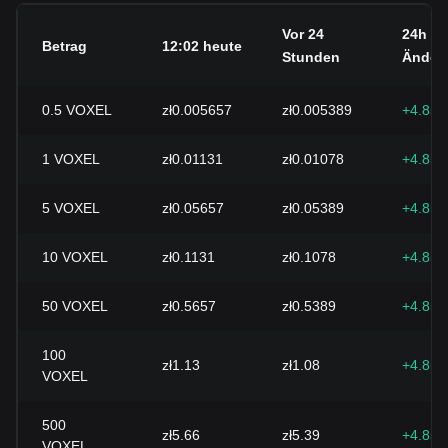
Vor 24
24h
Betrag
12:02 heute
Stunden
Änder
0.5
VOXEL
zł0.005657
zł0.005389
+4.85
1
VOXEL
zł0.01131
zł0.01078
+4.85
5
VOXEL
zł0.05657
zł0.05389
+4.85
10
VOXEL
zł0.1131
zł0.1078
+4.85
50
VOXEL
zł0.5657
zł0.5389
+4.85
100
zł1.13
zł1.08
+4.85
VOXEL
500
zł5.66
zł5.39
+4.85
VOXEL