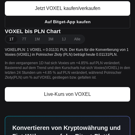
Jetzt VOXEL kaufen/verkaufen
Auf Bitget-App kaufen
VOXEL bis PLN Chart
1T
7T
1M
3M
1J
Alle
VOXEL/PLN: 1 VOXEL = 0.01131 PLN. Der Kurs für die Konvertierung von 1
Voxies (VOXEL) in Polnischer Złoty (PLN) beträgt heute 0.01131PLN.
In den vergangenen 1D hat sich Voxies um +4.85% auf PLN verändert.
Basierend auf dem Trend und den Kurscharts hat sich Voxies(VOXEL) in den
letzten 24 Stunden um +4.85 % auf PLN verändert, während Polnischer
Złoty(PLN) um % auf VOXEL gestiegen bzw. gefallen ist.
Live-Kurs von VOXEL
Konvertieren von Kryptowährung und