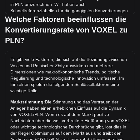
in PLN umzurechnen. Wir haben auch
Schnellreferenztabellen für die gängigsten Konvertierungen
beigefügt. Beispielsweise entsprechen 5 PLN 441.91
Welche Faktoren beeinflussen die
VOXEL, während 5 VOXEL etwa 0.05657PLN kosten.
Konvertierungsrate von VOXEL zu
Was ist der höchste Kurs von VOXEL/PLN aller
PLN?
Zeiten?
Der bisherige Höchstkurs von 1 VOXEL in PLN liegt bei
zł17.72. Es bleibt abzuwarten, ob der Wert von 1
Es gibt viele Faktoren, die sich auf die Beziehung zwischen
VOXEL/PLN das aktuelle Allzeithoch übertreffen wird.
Voxies und Polnischer Złoty auswirken und mehrere
Dimensionen wie makroökonomische Trends, politische
Wie ist der Kurstrend von in PLN?
Regulierung und technologische Innovation umfassen. Im
In den letzten 7 Tagen ist der Wechselkurs von Voxies
Einzelnen spielen die folgenden Schlüsselfaktoren eine
(VOXEL) um 3.27% gestiegen. Im vergangenen Monat ist
wichtige Rolle:
der Wechselkurs von Voxies (VOXEL) gegenüber Polnischer
Marktstimmung:
Die Stimmung und das Vertrauen der
Złoty (PLN) um 14.97% gefallen.
Anleger haben einen erheblichen Einfluss auf die Dynamik
von VOXEL/PLN. Wenn es auf dem Markt positive
Nachrichten über die weit verbreitete Einführung von VOXEL
oder wichtige technologische Durchbrüche gibt, löst dies in
der Regel Optimismus auf dem Markt aus und treibt den
Anstieg von VOXEL/PLN an. Umgekehrt können negative