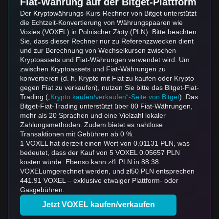
Fiat-Währung auf der Bitget-Plattform
Der Kryptowährungs-Kurs-Rechner von Bitget unterstützt
die Echtzeit-Konvertierung von Währungspaaren wie
Voxies (VOXEL) in Polnischer Złoty (PLN). Bitte beachten
Sie, dass dieser Rechner nur zu Referenzzwecken dient
und zur Berechnung von Wechselkursen zwischen
Kryptoassets und Fiat-Währungen verwendet wird. Um
zwischen Kryptoassets und Fiat-Währungen zu
konvertieren (d. h. Krypto mit Fiat zu kaufen oder Krypto
gegen Fiat zu verkaufen), nutzen Sie bitte das Bitget-Fiat-
Trading (
„Krypto kaufen/verkaufen“-Seite von Bitget
). Das
Bitget-Fiat-Trading unterstützt über 80 Fiat-Währungen,
mehr als 20 Sprachen und eine Vielzahl lokaler
Zahlungsmethoden. Zudem bietet es nahtlose
Transaktionen mit Gebühren ab 0 %.
1 VOXEL hat derzeit einen Wert von 0.01131 PLN, was
bedeutet, dass der Kauf von 5 VOXEL 0.05657 PLN
kosten würde. Ebenso kann zł1 PLN in 88.38
VOXELumgerechnet werden, und zł50 PLN entsprechen
441.91 VOXEL – exklusive etwaiger Plattform- oder
Gasgebühren.
Jetzt VOXEL kaufen/verkaufen