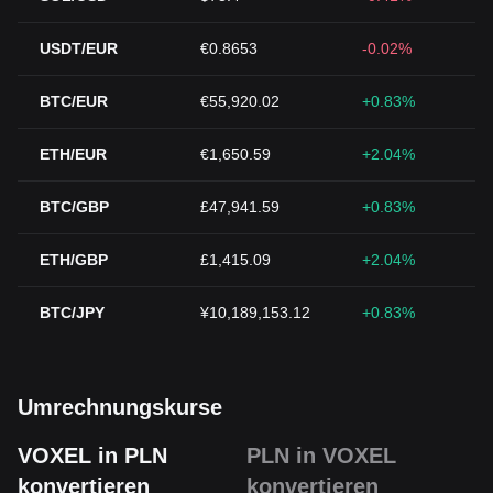
USDT/EUR
€0.8653
-0.02%
BTC/EUR
€55,920.02
+0.83%
ETH/EUR
€1,650.59
+2.04%
BTC/GBP
£47,941.59
+0.83%
ETH/GBP
£1,415.09
+2.04%
BTC/JPY
¥10,189,153.12
+0.83%
Umrechnungskurse
VOXEL in PLN
PLN in VOXEL
konvertieren
konvertieren