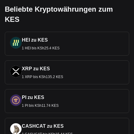
Beliebte Kryptowährungen zum
KES
HEI zu KES
1 HEI bis KSh25.4 KES
XRP zu KES
1 XRP bis KSh135.2 KES
PI zu KES
1 PI bis KSh11.74 KES
CASHCAT zu KES