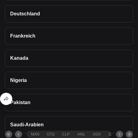
Deutschland
Frankreich
Kanada
Nigeria
Pakistan
Saudi-Arabien
MXN
GTQ
CLP
HNL
UGX
ZAR
TND