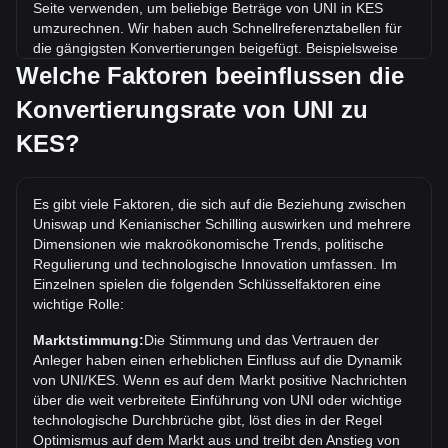
Seite verwenden, um beliebige Beträge von UNI in KES
umzurechnen. Wir haben auch Schnellreferenztabellen für
die gängigsten Konvertierungen beigefügt. Beispielsweise
entsprechen 5 KES 0.009499 UNI, während 5 UNI etwa
Welche Faktoren beeinflussen die
2,631.77KES kosten.
Konvertierungsrate von UNI zu
Was ist der höchste Kurs von UNI/KES aller Zeiten?
KES?
Der bisherige Höchstkurs von 1 UNI in KES liegt bei
KSh5,817.84. Es bleibt abzuwarten, ob der Wert von 1
UNI/KES das aktuelle Allzeithoch übertreffen wird.
Es gibt viele Faktoren, die sich auf die Beziehung zwischen
Uniswap und Kenianischer Schilling auswirken und mehrere
Wie ist der Kurstrend von in KES?
Dimensionen wie makroökonomische Trends, politische
In den letzten 7 Tagen ist der Wechselkurs von Uniswap
Regulierung und technologische Innovation umfassen. Im
(UNI) um 7.65% gefallen. Im letzten Monat ist der
Einzelnen spielen die folgenden Schlüsselfaktoren eine
Wechselkurs von Uniswap (UNI) gegenüber Kenianischer
wichtige Rolle:
Schilling (KES) um 25.59% gestiegen.
Marktstimmung:
Die Stimmung und das Vertrauen der
Anleger haben einen erheblichen Einfluss auf die Dynamik
von UNI/KES. Wenn es auf dem Markt positive Nachrichten
über die weit verbreitete Einführung von UNI oder wichtige
technologische Durchbrüche gibt, löst dies in der Regel
Optimismus auf dem Markt aus und treibt den Anstieg von