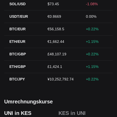
SOL/USD
$73.45
-1.08%
USDT/EUR
€0.8669
0.00%
BTC/EUR
€56,158.5
+0.22%
ETH/EUR
€1,662.44
+1.15%
BTC/GBP
£48,107.19
+0.22%
ETH/GBP
£1,424.1
+1.15%
BTC/JPY
¥10,252,792.74
+0.22%
Umrechnungskurse
UNI in KES
KES in UNI