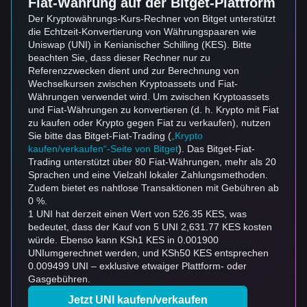
Fiat-Währung auf der Bitget-Plattform
Der Kryptowährungs-Kurs-Rechner von Bitget unterstützt
die Echtzeit-Konvertierung von Währungspaaren wie
Uniswap (UNI) in Kenianischer Schilling (KES). Bitte
beachten Sie, dass dieser Rechner nur zu
Referenzzwecken dient und zur Berechnung von
Wechselkursen zwischen Kryptoassets und Fiat-
Währungen verwendet wird. Um zwischen Kryptoassets
und Fiat-Währungen zu konvertieren (d. h. Krypto mit Fiat
zu kaufen oder Krypto gegen Fiat zu verkaufen), nutzen
Sie bitte das Bitget-Fiat-Trading (
„Krypto
kaufen/verkaufen“-Seite von Bitget
). Das Bitget-Fiat-
Trading unterstützt über 80 Fiat-Währungen, mehr als 20
Sprachen und eine Vielzahl lokaler Zahlungsmethoden.
Zudem bietet es nahtlose Transaktionen mit Gebühren ab
0 %.
1 UNI hat derzeit einen Wert von 526.35 KES, was
bedeutet, dass der Kauf von 5 UNI 2,631.77 KES kosten
würde. Ebenso kann KSh1 KES in 0.001900
UNIumgerechnet werden, und KSh50 KES entsprechen
0.009499 UNI – exklusive etwaiger Plattform- oder
Gasgebühren.
Jetzt UNI kaufen/verkaufen