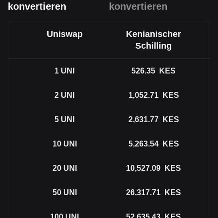
konvertieren
konvertieren
Uniswap
Kenianischer
Schilling
1
UNI
526.35
KES
2
UNI
1,052.71
KES
5
UNI
2,631.77
KES
10
UNI
5,263.54
KES
20
UNI
10,527.09
KES
50
UNI
26,317.71
KES
100
UNI
52,635.43
KES