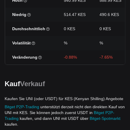
Hoch
540.99 KES
588.99 KES
Niedrig
514.47 KES
490.6 KES
Durchschnittlich
0 KES
0 KES
Volatilität
%
%
Veränderung
-0.88%
-7.65%
Kauf
Verkauf
Kaufen Sie UNI (oder USDT) für KES (Kenyan Shilling) Angebote
Bitget P2P-Trading
unterstützt derzeit nicht den direkten Kauf von
UNI mit KES. Sie können jedoch zuerst USDT in
Bitget P2P-
Trading
kaufen, und dann UNI mit USDT über
Bitget-Spotmarkt
kaufen.