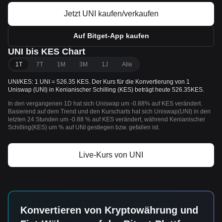
Jetzt UNI kaufen/verkaufen
Auf Bitget-App kaufen
UNI bis KES Chart
1T
7T
1M
3M
1J
Alle
UNI/KES: 1 UNI = 526.35 KES. Der Kurs für die Konvertierung von 1
Uniswap (UNI) in Kenianischer Schilling (KES) beträgt heute 526.35KES.
In den vergangenen 1D hat sich Uniswap um -0.88% auf KES verändert.
Basierend auf dem Trend und den Kurscharts hat sich Uniswap(UNI) in den
letzten 24 Stunden um -0.88 % auf KES verändert, während Kenianischer
Schilling(KES) um % auf UNI gestiegen bzw. gefallen ist.
Live-Kurs von UNI
Konvertieren von Kryptowährung und