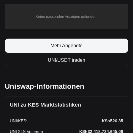
Keine passenden Anzeigen gefunden.
Mehr Angebote
UNI/USDT traden
Uniswap-Informationen
UNI zu KES Marktstatistiken
UNI
/
KES
:
KSh526.35
UNI 24S Volumen
:
KSh32,418,724,645.08