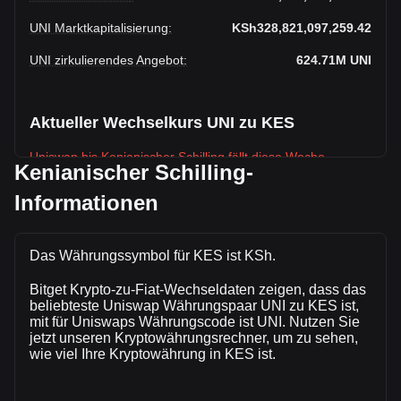
UNI Marktkapitalisierung
:
KSh328,821,097,259.42
UNI zirkulierendes Angebot
:
624.71M
UNI
Aktueller Wechselkurs UNI zu KES
Uniswap bis Kenianischer Schilling fällt diese Woche.
Kenianischer Schilling-
Der aktuelle Marktkurs von Uniswapbeträgt KSh526.35 pro
Informationen
UNI, bei einer Gesamtmarktkapitalisierung
vonKSh328,821,097,259.42 KES auf Grundlage eines
zirkulierenden Angebots von 624,714,430 UNI. Das
Das Währungssymbol für KES ist KSh.
Handelsvolumen von Uniswap hat sich in den letzten 24
Stunden um +2.37% (KSh749,700,801.45 KES) verändert.
Bitget Krypto-zu-Fiat-Wechseldaten zeigen, dass das
Am vorherigen Handelstag lag das Handelsvolumen von
beliebteste Uniswap Währungspaar UNI zu KES ist,
UNI bei KSh31,669,023,843.63.
mit für Uniswaps Währungscode ist UNI. Nutzen Sie
jetzt unseren Kryptowährungsrechner, um zu sehen,
wie viel Ihre Kryptowährung in KES ist.
Mehr Informationen über Uniswap auf Bitget
Uniswap Kurs