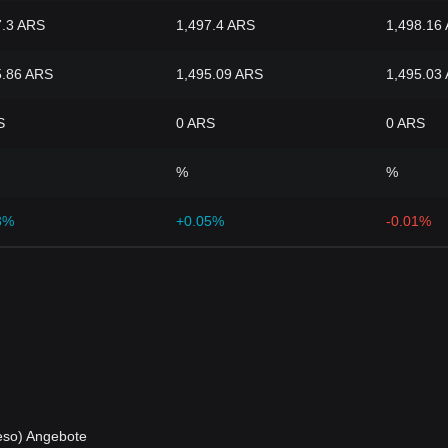
7.3 ARS
1,497.4 ARS
1,498.16
5.86 ARS
1,495.09 ARS
1,495.03
S
0 ARS
0 ARS
%
%
3%
+0.05%
-0.01%
eso) Angebote