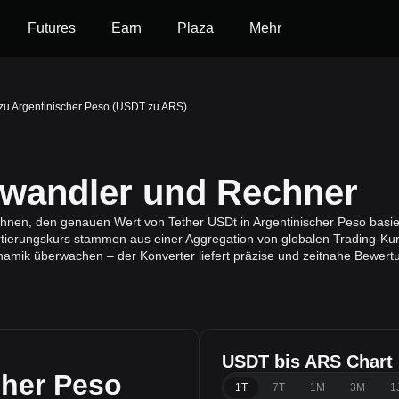
Futures
Earn
Plaza
Mehr
zu Argentinischer Peso (USDT zu ARS)
andler und Rechner
 Ihnen, den genauen Wert von Tether USDt in Argentinischer Peso basi
tierungskurs stammen aus einer Aggregation von globalen Trading-Kur
ynamik überwachen – der Konverter liefert präzise und zeitnahe Bewert
USDT bis ARS Chart
cher Peso
1T
7T
1M
3M
1