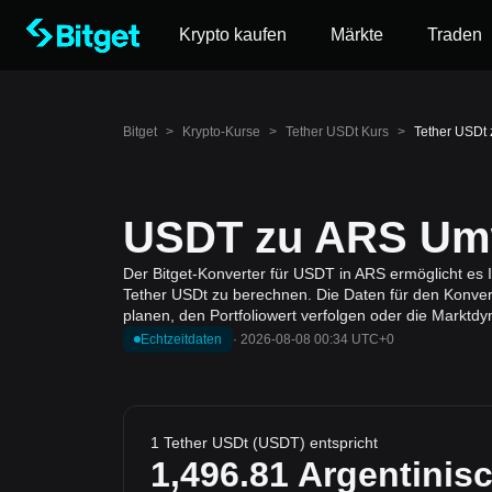
Krypto kaufen
Märkte
Traden
Bitget
>
Krypto-Kurse
>
Tether USDt Kurs
>
Tether USDt 
USDT zu ARS Umw
Der Bitget-Konverter für USDT in ARS ermöglicht es
Tether USDt zu berechnen. Die Daten für den Konver
planen, den Portfoliowert verfolgen oder die Marktd
Echtzeitdaten
·
2026-08-08 00:34 UTC+0
1 Tether USDt (USDT) entspricht
1,496.81
Argentinis