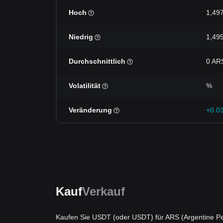
Hoch
1,49
Niedrig
1,49
Durchschnittlich
0 AR
Volatilität
%
Veränderung
+0.0
Kauf
Verkauf
Kaufen Sie USDT (oder USDT) für ARS (Argentine P