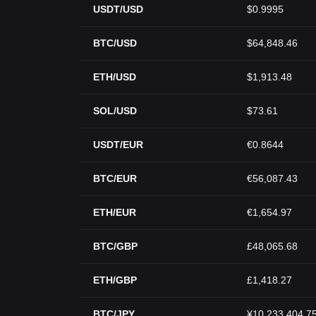
USDT/USD
$0.9995
BTC/USD
$64,848.46
ETH/USD
$1,913.48
SOL/USD
$73.61
USDT/EUR
€0.8644
BTC/EUR
€56,087.43
ETH/EUR
€1,654.97
BTC/GBP
£48,065.68
ETH/GBP
£1,418.27
BTC/JPY
¥10,233,404.7