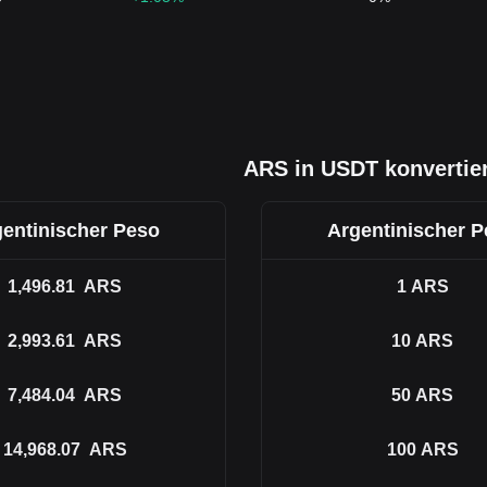
ARS in USDT konvertie
entinischer Peso
Argentinischer 
1,496.81
ARS
1
ARS
2,993.61
ARS
10
ARS
7,484.04
ARS
50
ARS
14,968.07
ARS
100
ARS