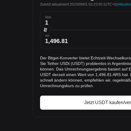
Zuletzt aktualisiert 2023/09/01 02:23:05
(UTC+0)
Aktualis
Von
An
Der Bitget-Konverter bietet Echtzeit-Wechselku
Sie Tether USDt (USDT) problemlos in Argentin
können. Das Umrechnungsergebnis basiert auf Ec
USDT derzeit einen Wert von 1,496.81 ARS hat. 
schnell ändern können, empfehlen wir, regelmäßi
Umrechnungskurs zu prüfen.
Jetzt USDT kaufen/ve