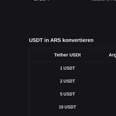
USDT in ARS konvertieren
Tether USDt
Arg
1
USDT
2
USDT
5
USDT
10
USDT