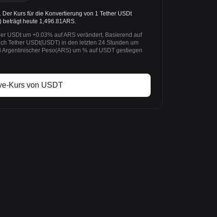
er Kurs für die Konvertierung von 1 Tether USDt
) beträgt heute 1,496.81ARS.
her USDt um +0.03% auf ARS verändert. Basierend auf
ich Tether USDt(USDT) in den letzten 24 Stunden um
d Argentinischer Peso(ARS) um % auf USDT gestiegen
ve-Kurs von USDT