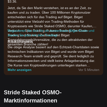
$3.36.
Jetzt, da Sie den Markt verstehen, ist es an der Zeit, zu
kaufen und zu traden. Über 100 Millionen Kryptonutzer
entscheiden sich für das Trading auf Bitget. Bitget
unterstützt eine Vielzahl von Trading-Methoden für
Kryptoassets wie Stride Staked OSMO, darunter Kaufen,
Verkaufen, Spot-Trading, Futures-Trading, On-Chain-
Registrieren Sie sich für ein kostenloses Bitget-Konto und
Trading und Staking. Zudem bietet Bitget
starten Sie jetzt mit dem Trading!
Transaktionsgebührensätze, die zu den attraktivsten der
Risikohinweis
gesamten Branche zählen!
Die obige Analyse basiert auf den Echtzeit-Chartdaten sowie
technischen Indikatoren von Bitget und wurde vom Bitget
Research-Team erstellt und geprüft. Sie dient lediglich zu
Informationszwecken und stellt keine Anlageberatung dar.
Die Kurse von Kryptowährungen unterliegen starken
Schwankungen. Bitte treffen Sie Investmententscheidungen
Mehr anzeigen
Vor 5 Minuten
entsprechend Ihrer eigenen Risikobereitschaft.
Stride Staked OSMO-
Marktinformationen