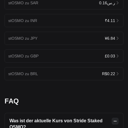
stOSMO zu SAR
ر.س0.16
stOSMO zu INR
₹4.11
stOSMO zu JPY
¥6.84
stOSMO zu GBP
£0.03
stOSMO zu BRL
R$0.22
FAQ
Was ist der aktuelle Kurs von Stride Staked
OSMO?