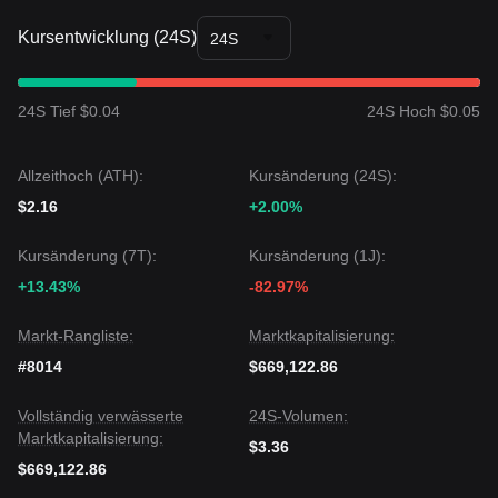
Kursentwicklung (24S)
24S
24S Tief $0.04
24S Hoch $0.05
Allzeithoch (ATH):
Kursänderung (24S):
$2.16
+2.00%
Kursänderung (7T):
Kursänderung (1J):
+13.43%
-82.97%
Markt-Rangliste:
Marktkapitalisierung:
#8014
$669,122.86
Vollständig verwässerte
24S-Volumen:
Marktkapitalisierung:
$3.36
$669,122.86