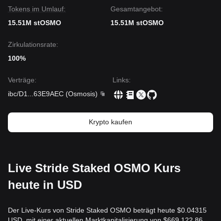
Tokens im Umlauf:
Gesamtangebot:
15.51M stOSMO
15.51M stOSMO
Zirkulationsrate:
100%
Verträge
:
Links
:
ibc/D1
...
63E9AEC
(
Osmosis
)
Krypto kaufen
Live Stride Staked OSMO Kurs
heute in USD
Der Live-Kurs von Stride Staked OSMO beträgt heute $0.04315
USD, mit einer aktuellen Marktkapitalisierung von $669,122.86.