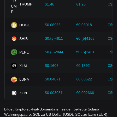
Technologischer Fortschritt:
Die kontinuierliche
TRUMP
$1.46
€1.26
C$2.
Entwicklung und Innovation der Blockchain-Technologie
sowie verschiedene Verbesserungen im Ökosystem der
Kryptowährungen, wie z. B. Erweiterungslösungen und
Sicherheitsverbesserungen, haben den Wertzuwachs von
$0.06956
€0.06018
C$0.
DOGE
Kryptowährungen wie Bitcoin stark unterstützt.
$0.{5}4811
€0.{5}4163
C$0.
SHIB
Investoren müssen diese Zusammenhänge verstehen, um
Fehlentscheidungen zu vermeiden. Nach Berücksichtigung
dieser Faktoren sollten sie außerdem zukünftige
$0.{5}2844
€0.{5}2461
C$0.
PEPE
Kursentwicklungen von Solana genau beobachten und ihre
Anlagestrategien entsprechend den sich wandelnden
Marktbedingungen anpassen.
$0.1608
€0.1392
C$0.
XLM
$0.04071
€0.03522
C$0.
LUNA
$0.003081
€0.002666
C$0.
XCN
Bitget Krypto-zu-Fiat-Börsendaten zeigen beliebte Solana
Währungspaare: SOL zu US-Dollar (USD), SOL zu Euro (EUR),