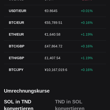
USDT/EUR
€0.8645
+0.01%
BTC/EUR
€55,789.51
+0.16%
ETH/EUR
€1,640.58
+1.19%
BTC/GBP
£47,864.72
+0.16%
ETH/GBP
£1,407.54
+1.19%
BTC/JPY
¥10,167,019.6
+0.16%
Umrechnungskurse
SOL in TND
TND in SOL
konvertieren
konvertieren