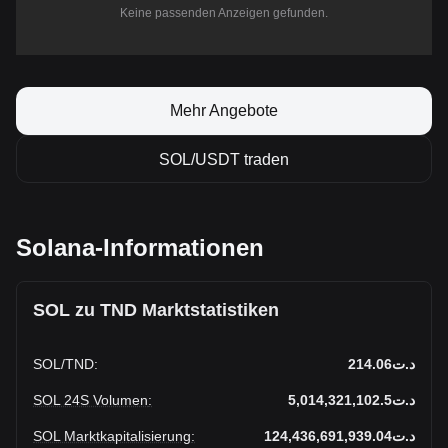
Keine passenden Anzeigen gefunden.
Mehr Angebote
SOL/USDT traden
Solana-Informationen
SOL zu TND Marktstatistiken
SOL
/
TND
:
د.ت214.06
SOL 24S Volumen
:
د.ت5,014,321,102.5
SOL Marktkapitalisierung
:
د.ت124,436,691,939.04