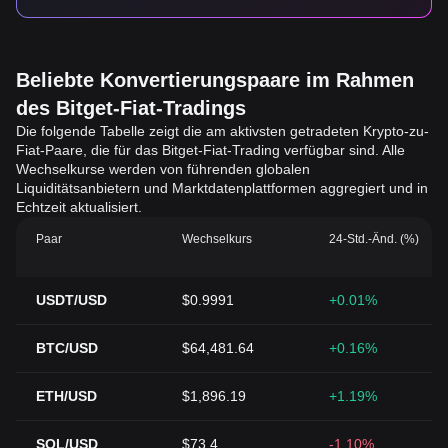
Beliebte Konvertierungspaare im Rahmen
des Bitget-Fiat-Tradings
Die folgende Tabelle zeigt die am aktivsten getradeten Krypto-zu-
Fiat-Paare, die für das Bitget-Fiat-Trading verfügbar sind. Alle
Wechselkurse werden von führenden globalen
Liquiditätsanbietern und Marktdatenplattformen aggregiert und in
Echtzeit aktualisiert.
Paar
Wechselkurs
24-Std.-Änd. (%)
USDT/USD
$0.9991
+0.01%
BTC/USD
$64,481.64
+0.16%
ETH/USD
$1,896.19
+1.19%
SOL/USD
$73.4
-1.10%