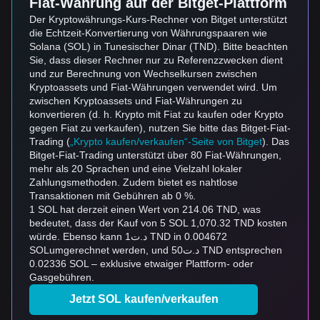
Fiat-Währung auf der Bitget-Plattform
Der Kryptowährungs-Kurs-Rechner von Bitget unterstützt
die Echtzeit-Konvertierung von Währungspaaren wie
Solana (SOL) in Tunesischer Dinar (TND). Bitte beachten
Sie, dass dieser Rechner nur zu Referenzzwecken dient
und zur Berechnung von Wechselkursen zwischen
Kryptoassets und Fiat-Währungen verwendet wird. Um
zwischen Kryptoassets und Fiat-Währungen zu
konvertieren (d. h. Krypto mit Fiat zu kaufen oder Krypto
gegen Fiat zu verkaufen), nutzen Sie bitte das Bitget-Fiat-
Trading (
„Krypto kaufen/verkaufen“-Seite von Bitget
). Das
Bitget-Fiat-Trading unterstützt über 80 Fiat-Währungen,
mehr als 20 Sprachen und eine Vielzahl lokaler
Zahlungsmethoden. Zudem bietet es nahtlose
Transaktionen mit Gebühren ab 0 %.
1 SOL hat derzeit einen Wert von 214.06 TND, was
bedeutet, dass der Kauf von 5 SOL 1,070.32 TND kosten
würde. Ebenso kann د.ت1 TND in 0.004672
SOLumgerechnet werden, und د.ت50 TND entsprechen
0.02336 SOL – exklusive etwaiger Plattform- oder
Gasgebühren.
Jetzt SOL kaufen/verkaufen