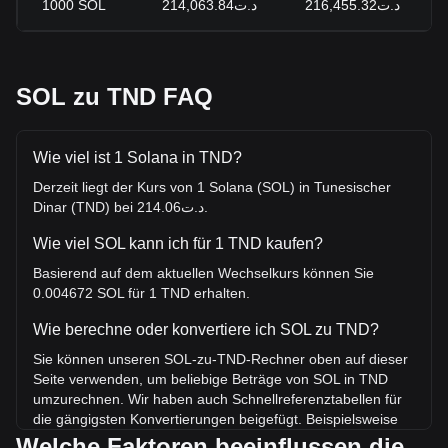
1000
SOL
د.ت214,063.84
د.ت216,455.32
SOL zu TND FAQ
Wie viel ist 1 Solana in TND?
Derzeit liegt der Kurs von 1 Solana (SOL) in Tunesischer
Dinar (TND) bei د.ت214.06.
Wie viel SOL kann ich für 1 TND kaufen?
Basierend auf dem aktuellen Wechselkurs können Sie
0.004672 SOL für 1 TND erhalten.
Wie berechne oder konvertiere ich SOL zu TND?
Sie können unseren SOL-zu-TND-Rechner oben auf dieser
Seite verwenden, um beliebige Beträge von SOL in TND
umzurechnen. Wir haben auch Schnellreferenztabellen für
die gängigsten Konvertierungen beigefügt. Beispielsweise
entsprechen 5 TND 0.02336 SOL, während 5 SOL etwa
Welche Faktoren beeinflussen die