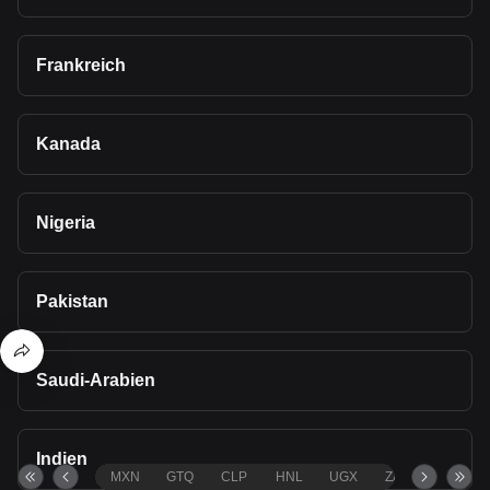
Frankreich
Kanada
Nigeria
Pakistan
Saudi-Arabien
Indien
MXN
GTQ
CLP
HNL
UGX
ZAR
TND