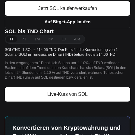
Jetzt SOL kaufen/verkaufen
Auf Bitget-App kaufen
SOL bis TND Chart
1T
7T
1M
3M
1J
Alle
SOL/TND: 1 SOL = 214.06 TND. Der Kurs für die Konvertierung von 1
Solana (SOL) in Tunesischer Dinar (TND) beträgt heute 214.06TND.
In den vergangenen 1D hat sich Solana um -1.10% auf TND verändert.
Basierend auf dem Trend und den Kurscharts hat sich Solana(SOL) in den
letzten 24 Stunden um -1.10 % auf TND verändert, während Tunesischer
Dinar(TND) um % auf SOL gestiegen bzw. gefallen ist.
Live-Kurs von SOL
Konvertieren von Kryptowährung und