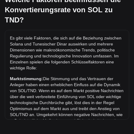
1,070.32TND kosten.
Konvertierungsrate von SOL zu
Was ist der höchste Kurs von SOL/TND aller Zeiten?
TND?
Der bisherige Höchstkurs von 1 SOL in TND liegt bei
د.ت858.78. Es bleibt abzuwarten, ob der Wert von 1
SOL/TND das aktuelle Allzeithoch übertreffen wird.
Es gibt viele Faktoren, die sich auf die Beziehung zwischen
Solana und Tunesischer Dinar auswirken und mehrere
Wie ist der Kurstrend von in TND?
Dimensionen wie makroökonomische Trends, politische
In den letzten 7 Tagen ist der Wechselkurs von Solana
Regulierung und technologische Innovation umfassen. Im
(SOL) um 0.59% gefallen. Im vergangenen Monat ist der
Einzelnen spielen die folgenden Schlüsselfaktoren eine
Wechselkurs von Solana (SOL) gegenüber Tunesischer
wichtige Rolle:
Dinar (TND) um 9.90% gefallen.
Marktstimmung:
Die Stimmung und das Vertrauen der
Anleger haben einen erheblichen Einfluss auf die Dynamik
von SOL/TND. Wenn es auf dem Markt positive Nachrichten
über die weit verbreitete Einführung von SOL oder wichtige
technologische Durchbrüche gibt, löst dies in der Regel
Optimismus auf dem Markt aus und treibt den Anstieg von
SOL/TND an. Umgekehrt können negative Nachrichten, wie
z. B. behördliche Maßnahmen und Sicherheitslücken, eine
Marktpanik auslösen und zu einem Rückgang von SOL/TND
führen.