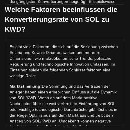
die gängigsten Konvertierungen beigefügt. Beispielsweise
entsprechen 5 KWD 0.2158 SOL, während 5 SOL etwa
Welche Faktoren beeinflussen die
115.83KWD kosten.
Konvertierungsrate von SOL zu
Was ist der höchste Kurs von SOL/KWD aller Zeiten?
KWD?
Der bisherige Höchstkurs von 1 SOL in KWD liegt bei
د.ك90.42. Es bleibt abzuwarten, ob der Wert von 1
SOL/KWD das aktuelle Allzeithoch übertreffen wird.
Es gibt viele Faktoren, die sich auf die Beziehung zwischen
Solana und Kuwaiti Dinar auswirken und mehrere
Wie ist der Kurstrend von in KWD?
Dimensionen wie makroökonomische Trends, politische
In den letzten 7 Tagen ist der Wechselkurs von Solana
Regulierung und technologische Innovation umfassen. Im
(SOL) um 3.52% gestiegen. Im vergangenen Monat ist der
Einzelnen spielen die folgenden Schlüsselfaktoren eine
Wechselkurs von Solana (SOL) gegenüber Kuwaiti Dinar
wichtige Rolle:
(KWD) um 2.90% gefallen.
Marktstimmung:
Die Stimmung und das Vertrauen der
Anleger haben einen erheblichen Einfluss auf die Dynamik
von SOL/KWD. Wenn es auf dem Markt positive
Nachrichten über die weit verbreitete Einführung von SOL
oder wichtige technologische Durchbrüche gibt, löst dies in
der Regel Optimismus auf dem Markt aus und treibt den
Anstieg von SOL/KWD an. Umgekehrt können negative
Nachrichten, wie z. B. behördliche Maßnahmen und