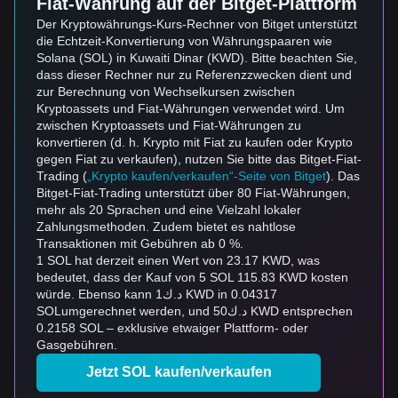
Fiat-Währung auf der Bitget-Plattform
Der Kryptowährungs-Kurs-Rechner von Bitget unterstützt
die Echtzeit-Konvertierung von Währungspaaren wie
Solana (SOL) in Kuwaiti Dinar (KWD). Bitte beachten Sie,
dass dieser Rechner nur zu Referenzzwecken dient und
zur Berechnung von Wechselkursen zwischen
Kryptoassets und Fiat-Währungen verwendet wird. Um
zwischen Kryptoassets und Fiat-Währungen zu
konvertieren (d. h. Krypto mit Fiat zu kaufen oder Krypto
gegen Fiat zu verkaufen), nutzen Sie bitte das Bitget-Fiat-
Trading (
„Krypto kaufen/verkaufen“-Seite von Bitget
). Das
Bitget-Fiat-Trading unterstützt über 80 Fiat-Währungen,
mehr als 20 Sprachen und eine Vielzahl lokaler
Zahlungsmethoden. Zudem bietet es nahtlose
Transaktionen mit Gebühren ab 0 %.
1 SOL hat derzeit einen Wert von 23.17 KWD, was
bedeutet, dass der Kauf von 5 SOL 115.83 KWD kosten
würde. Ebenso kann د.ك1 KWD in 0.04317
SOLumgerechnet werden, und د.ك50 KWD entsprechen
0.2158 SOL – exklusive etwaiger Plattform- oder
Gasgebühren.
Jetzt SOL kaufen/verkaufen