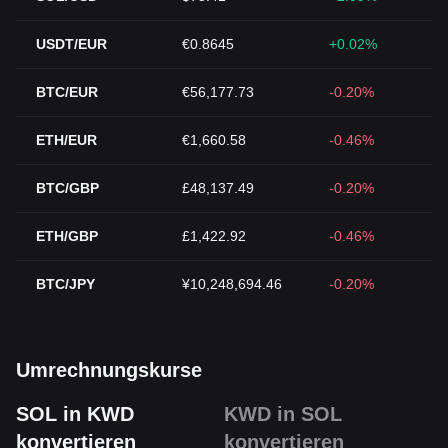
USDT/EUR
€0.8645
+0.02%
BTC/EUR
€56,177.73
-0.20%
ETH/EUR
€1,660.58
-0.46%
BTC/GBP
£48,137.49
-0.20%
ETH/GBP
£1,422.92
-0.46%
BTC/JPY
¥10,248,694.46
-0.20%
Umrechnungskurse
SOL in KWD
KWD in SOL
konvertieren
konvertieren