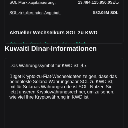
SOL Marktkapitalisierung
:
د.ك13,484,115,850.05
SOL zirkulierendes Angebot
:
582.05M
SOL
Aktueller Wechselkurs SOL zu KWD
Solana bis Kuwaiti Dinar steigt diese Woche.
Kuwaiti Dinar-Informationen
Der aktuelle Marktkurs von Solanabeträgt د.ك23.17 pro
SOL, bei einer Gesamtmarktkapitalisierung
vonد.ك13,484,115,850.05 KWD auf Grundlage eines
Das Währungssymbol für KWD ist د.ك.
zirkulierenden Angebots von 582,051,140 SOL. Das
Bitget Krypto-zu-Fiat-Wechseldaten zeigen, dass das
Handelsvolumen von Solana hat sich in den letzten 24
beliebteste Solana Währungspaar SOL zu KWD ist,
Stunden um +19.11% (د.ك83,472,437.03 KWD) verändert.
mit für Solanas Währungscode ist SOL. Nutzen Sie
Am vorherigen Handelstag lag das Handelsvolumen von
jetzt unseren Kryptowährungsrechner, um zu sehen,
SOL bei د.ك436,852,352.89.
wie viel Ihre Kryptowährung in KWD ist.
Mehr Informationen über Solana auf Bitget
Solana Kurs
Solana Kursprognose