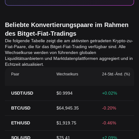
Beliebte Konvertierungspaare im Rahmen
des Bitget-Fiat-Tradings
Die folgende Tabelle zeigt die am aktivsten getradeten Krypto-zu-
Fiat-Paare, die für das Bitget-Fiat-Trading verfügbar sind. Alle
Wechselkurse werden von führenden globalen
Liquiditätsanbietern und Marktdatenplattformen aggregiert und in
Echtzeit aktualisiert.
Paar
Wechselkurs
24-Std.-Änd. (%)
USDT/USD
$0.9994
+0.02%
BTC/USD
$64,945.35
-0.20%
ETH/USD
$1,919.75
-0.46%
SOL/USD
$75.41
+2.09%