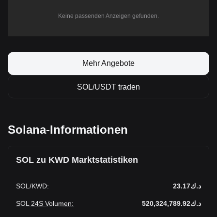
Keine passenden Anzeigen gefunden.
Mehr Angebote
SOL/USDT traden
Solana-Informationen
SOL zu KWD Marktstatistiken
SOL
/
KWD
:
د.ك23.17
SOL 24S Volumen
:
د.ك520,324,789.92