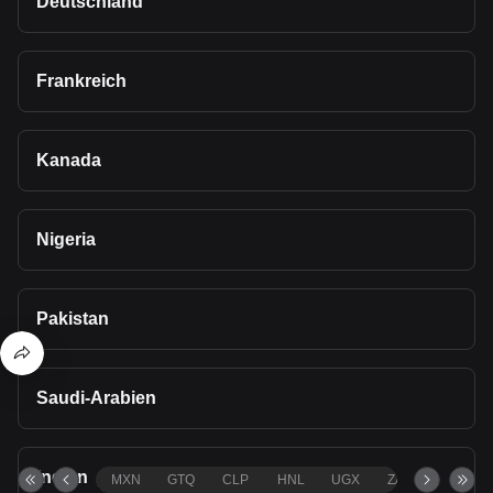
Deutschland
Frankreich
Kanada
Nigeria
Pakistan
Saudi-Arabien
Indien
MXN
GTQ
CLP
HNL
UGX
ZAR
TND