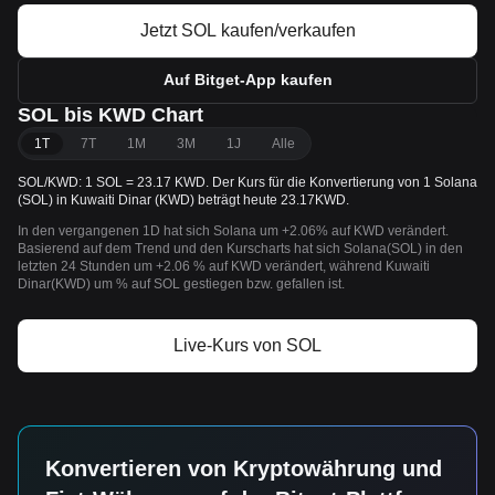
Jetzt SOL kaufen/verkaufen
Auf Bitget-App kaufen
SOL bis KWD Chart
1T
7T
1M
3M
1J
Alle
SOL/KWD: 1 SOL = 23.17 KWD. Der Kurs für die Konvertierung von 1 Solana
(SOL) in Kuwaiti Dinar (KWD) beträgt heute 23.17KWD.
In den vergangenen 1D hat sich Solana um +2.06% auf KWD verändert.
Basierend auf dem Trend und den Kurscharts hat sich Solana(SOL) in den
letzten 24 Stunden um +2.06 % auf KWD verändert, während Kuwaiti
Dinar(KWD) um % auf SOL gestiegen bzw. gefallen ist.
Live-Kurs von SOL
Konvertieren von Kryptowährung und