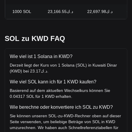
1000
SOL
د.ك23,166.55
د.ك22,697.98
+2
SOL zu KWD FAQ
Wie viel ist 1 Solana in KWD?
Derzeit liegt der Kurs von 1 Solana (SOL) in Kuwaiti Dinar
(KWD) bei د.ك23.17.
Wie viel SOL kann ich für 1 KWD kaufen?
Basierend auf dem aktuellen Wechselkurs können Sie
0.04317 SOL für 1 KWD erhalten.
Wie berechne oder konvertiere ich SOL zu KWD?
Sie können unseren SOL-zu-KWD-Rechner oben auf dieser
Seite verwenden, um beliebige Beträge von SOL in KWD
umzurechnen. Wir haben auch Schnellreferenztabellen für