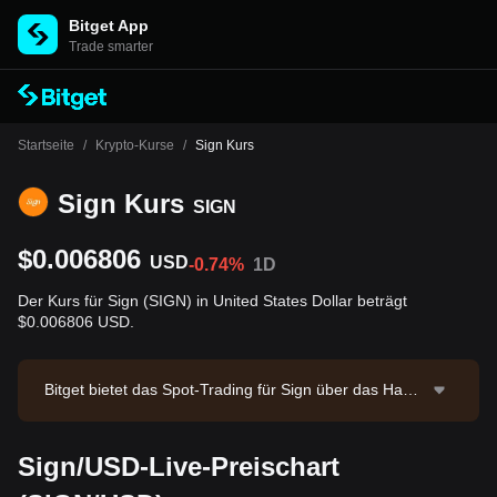
Bitget App
Trade smarter
Startseite
/
Krypto-Kurse
/
Sign Kurs
Sign Kurs
SIGN
$0.006806
USD
-0.74%
1D
Der Kurs für Sign (SIGN) in United States Dollar beträgt
$0.006806 USD.
Bitget bietet das Spot-Trading für Sign über das Hand
elspaar SIGN/USDT an. Der aktuelle Preis von SIGN/
USDT beträgt 0.00683 bei einem 24-Stunden-Handels
Sign/USD-Live-Preischart
volumen von $23,240.08. Sign hat eine Marktkapitalisi
erung von $16,244,351.56 und ein zirkulierendes Ang