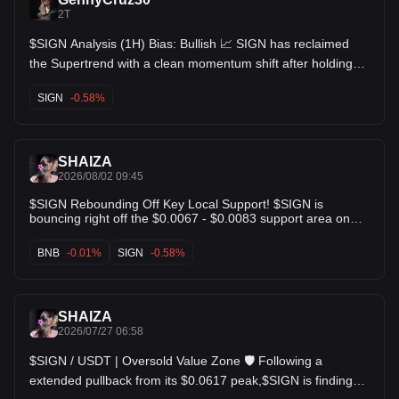
2T
$SIGN Analysis (1H) Bias: Bullish 📈 SIGN has reclaimed
the Supertrend with a clean momentum shift after holding
support around 0.00645. Bulls are back in control, but price
is approaching a short-term resistance, so waiting for
SIGN
-0.58%
confirmation or a small pullback offers a better risk-to-
reward. Entry: 0.00660–0.00666 (on a healthy retest) Stop
Loss: 0.00648 Targets: TP1: 0.00685 TP2: 0.00710 TP3:
0.00740 Take: I wouldn't chase the current candle. Let price
SHAIZA
retest the breakout zone first. If buyers hold that level, the
trend has room to extend higher with a much cleaner setup.
2026/08/02 09:45
$SIGN Rebounding Off Key Local Support! $SIGN is
bouncing right off the $0.0067 - $0.0083 support area on
the 4H chart. KDJ indicators are bottomed out in extreme
oversold territory (K < 10), setting up a prime risk-reward
BNB
-0.01%
SIGN
-0.58%
setup for a relief rally. Looking for a quick retest back toward
the $0.0085 $0.0087 EMA resistance band! Key Levels:
Support: $0.0067 | Targets: $0.0085 / $0.0087. $IMX $BNB
SHAIZA
2026/07/27 06:58
$SIGN / USDT | Oversold Value Zone 🛡️ Following a
extended pullback from its $0.0617 peak,$SIGN is finding
price equilibrium around $0.00822. Downside expansion is