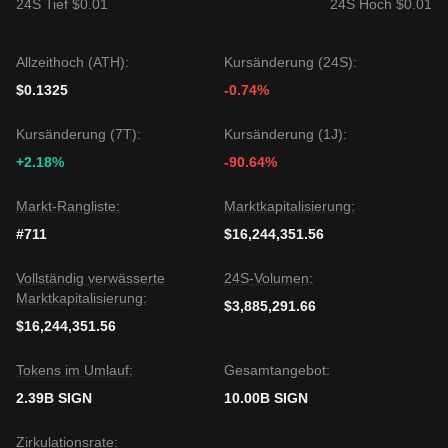
24S Tief $0.01
24S Hoch $0.01
Falls der Sign-Preis unter
0,0065 $
fällt, könnte das nächste
Zielkursniveau
0,0060 $
sein.
Marktkonsens
Allzeithoch (ATH):
Kursänderung (24S):
Der Konsens mehrerer Analysten besteht darin, dass Sign
kurzfristig weiterhin Schwankungen oder Konsolidierungen
$0.1325
-0.74%
erfahren kann, aber wenn der Preis über dem wichtigen
Unterstützungsniveau von
0,0065 $
gehalten wird, könnte
Kursänderung (7T):
Kursänderung (1J):
sich der mittelfristige Trend in Richtung
Stabilisierung und
+2.18%
-90.64%
Erholung
entwickeln.
Markt-Rangliste:
Marktkapitalisierung:
#711
$16,244,351.56
Vollständig verwässerte
24S-Volumen:
Marktkapitalisierung:
$3,885,291.66
$16,244,351.56
Tokens im Umlauf:
Gesamtangebot:
2.39B SIGN
10.00B SIGN
Zirkulationsrate: