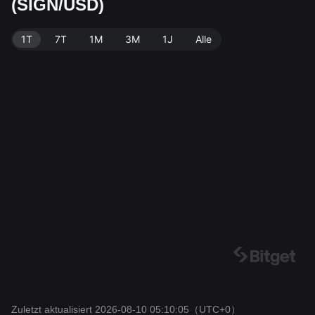
(SIGN/USD)
ebot von 2.39B SIGN. Datenquelle: Bitget-Börse. Zulet
zt aktualisiert: 2026-08-10 05:10:05.
1T
7T
1M
3M
1J
Alle
Zuletzt aktualisiert 2026-08-10 05:10:05
（UTC+0）