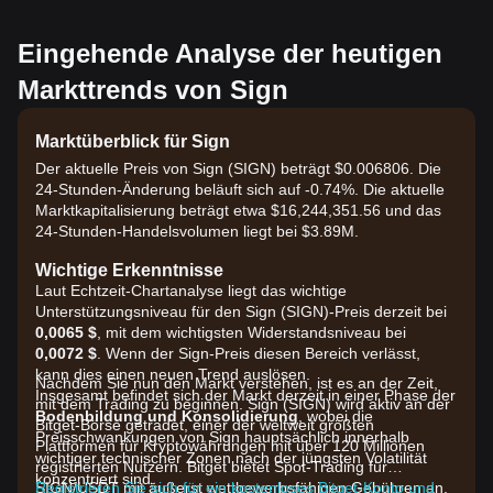
Eingehende Analyse der heutigen
Markttrends von Sign
Marktüberblick für Sign
Der aktuelle Preis von Sign (SIGN) beträgt $0.006806. Die
24-Stunden-Änderung beläuft sich auf -0.74%. Die aktuelle
Marktkapitalisierung beträgt etwa $16,244,351.56 und das
24-Stunden-Handelsvolumen liegt bei $3.89M.
Wichtige Erkenntnisse
Laut Echtzeit-Chartanalyse liegt das wichtige
Unterstützungsniveau für den Sign (SIGN)-Preis derzeit bei
0,0065 $
, mit dem wichtigsten Widerstandsniveau bei
0,0072 $
. Wenn der Sign-Preis diesen Bereich verlässt,
kann dies einen neuen Trend auslösen.
Nachdem Sie nun den Markt verstehen, ist es an der Zeit,
Insgesamt befindet sich der Markt derzeit in einer Phase der
mit dem Trading zu beginnen. Sign (SIGN) wird aktiv an der
Bodenbildung und Konsolidierung
, wobei die
Bitget-Börse getradet, einer der weltweit größten
Preisschwankungen von Sign hauptsächlich innerhalb
Plattformen für Kryptowährungen mit über 120 Millionen
wichtiger technischer Zonen nach der jüngsten Volatilität
registrierten Nutzern. Bitget bietet Spot-Trading für
konzentriert sind.
SIGN/USDT mit äußerst wettbewerbsfähigen Gebühren an,
Registrieren Sie sich für ein kostenloses Bitget-Konto und