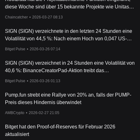
diese Woche sind über 15 bekannte Projekte wie Unitas
und Sign beigetreten.
Chaincatcher
•
2026-03-27 08:13
SIGN (SIGN) verzeichnete in den letzten 24 Stunden eine
Volatilität von 44,5 %: Nach einem Hoch von 0,047 US-
Dollar fiel der Kurs um fast 29 %, das Handelsvolumen
Bitget Pulse
•
2026-03-26 07:14
stieg auf 128 Millionen US-Dollar.
SIGN (SIGN) verzeichnet in 24 Stunden eine Volatilität von
40,6 %: BinanceCreatorPad-Aktion treibt das
Handelsvolumen auf 70 Mio. US-Dollar
Bitget Pulse
•
2026-03-26 01:13
Pump.fun strebt eine Rallye von 20% an, falls der PUMP-
Preis dieses Hindernis überwindet
AMBCrypto
•
2026-02-27 21:05
Bitget hat den Proof-of-Reserves für Februar 2026
aktualisiert