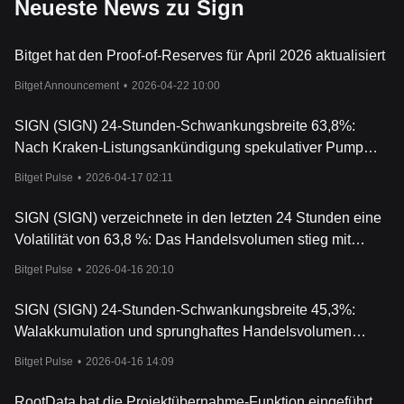
Neueste News zu Sign
Bitget hat den Proof-of-Reserves für April 2026 aktualisiert
Bitget Announcement
•
2026-04-22 10:00
SIGN (SIGN) 24-Stunden-Schwankungsbreite 63,8%:
Nach Kraken-Listungsankündigung spekulativer Pump
und starker Rückgang
Bitget Pulse
•
2026-04-17 02:11
SIGN (SIGN) verzeichnete in den letzten 24 Stunden eine
Volatilität von 63,8 %: Das Handelsvolumen stieg mit
starken Kursschwankungen auf 156 Millionen US-Dollar.
Bitget Pulse
•
2026-04-16 20:10
SIGN (SIGN) 24-Stunden-Schwankungsbreite 45,3%:
Walakkumulation und sprunghaftes Handelsvolumen
lösen starke Volatilität aus
Bitget Pulse
•
2026-04-16 14:09
RootData hat die Projektübernahme-Funktion eingeführt,