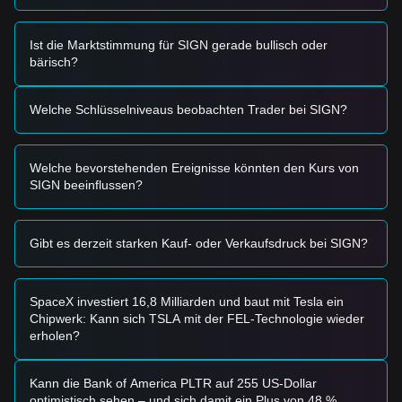
•
Makrostimmung:
Breitere Markttrends und
sektorspezifische Verkäufe in den Technologie- und
Infrastruktursegmenten belasten das Investorenvertrauen in
Ist die Marktstimmung für SIGN gerade bullisch oder
Public-Chain-Token.
bärisch?
Handelssignale
Auf Basis der aktuellen technischen Struktur und
Welche Schlüsselniveaus beobachten Trader bei SIGN?
Marktdynamik liefern Analysten die folgenden Referenz-
Handelsstrategien:
Potenzielle Kaufzone
Welche bevorstehenden Ereignisse könnten den Kurs von
• Wenn der Sign-Preis die
0,0064 - 0,0065 $
-Spanne
SIGN beeinflussen?
erreicht und ein Erholungssignal zeigt, könnte sich eine
kurzfristige Kaufgelegenheit bilden.
• Wenn der Sign-Preis mit signifikanter Volumenausweitung
über
0,0072 $
bricht, könnte dies einen neuen Aufwärtstrend
Gibt es derzeit starken Kauf- oder Verkaufsdruck bei SIGN?
bestätigen.
Risiko-Szenario
• Wenn der Sign-Preis unter
0,0060 $
fällt, könnte der Markt
SpaceX investiert 16,8 Milliarden und baut mit Tesla ein
in eine Phase beschleunigter Anpassung eintreten und
Chipwerk: Kann sich TSLA mit der FEL-Technologie wieder
potenziell niedrigere psychologische Niveaus testen.
erholen?
Kaufstrategie
Auf Basis der aktuellen Marktstruktur bieten Analysten die
folgenden Referenzstrategien an:
Kann die Bank of America PLTR auf 255 US-Dollar
Konservative Anleger
optimistisch sehen – und sich damit ein Plus von 48 %