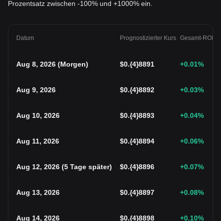
Prozentsatz zwischen -100% und +1000% ein.
Datum
Prognostizierter Kurs
Gesamt-ROI
Aug 8, 2026
(
Morgen
)
$
0.{4}8891
+0.01
%
Aug 9, 2026
$
0.{4}8892
+0.03
%
Aug 10, 2026
$
0.{4}8893
+0.04
%
Aug 11, 2026
$
0.{4}8894
+0.06
%
Aug 12, 2026
(
5 Tage später
)
$
0.{4}8896
+0.07
%
Aug 13, 2026
$
0.{4}8897
+0.08
%
Aug 14, 2026
$
0.{4}8898
+0.10
%