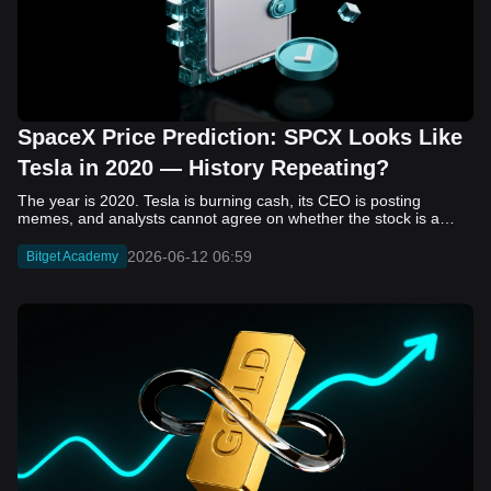
SpaceX Price Prediction: SPCX Looks Like
Tesla in 2020 — History Repeating?
The year is 2020. Tesla is burning cash, its CEO is posting memes, and analysts cannot agree on whether the stock is a generational opportunity or an elaborate joke. Now replace Tesla with SpaceX. Replace 2020 with 2026. The debate looks almost identical, and SPCX is set to hit the Nasdaq on June 12. The offering price is $135 per share. The implied valuation is $1.75 trillion. For anyone who watched Tesla run 700% that year, the pattern is hard to unsee. History does not repeat, but it rhymes often enough to pay attention. Before sizing into SPCX on day one, investors need to understand what actually drove Tesla's re-rating, whether SpaceX has the same ingredients, and where the comparison quietly falls apart. That is what this piece covers, with numbers. Five structural parallels that make SPCX feel like TSLA 2020. Five critical differences that could make trade painful. And the exact price levels and execution metrics will tell you whether this rocket clears the atmosphere or comes apart on ascent. Tesla in 2020 — The Flashback Every Investor Needs To understand the TSLA/SPCX parallel, you need to remember what Tesla actually looked like at the start of 2020. Not in hindsight. Through the eyes of a skeptic. Tesla, Inc. (TSLA) Price History Source: Yahoo Finance In January of that year, Tesla was trading at roughly $28 on a split-adjusted basis. The company had just barely posted its first full-year GAAP profit, capping nearly a decade of consecutive annual losses. Revenue was growing fast, but the valuation was already uncomfortable by any conventional measure. The price-to-earnings ratio peaked at 940x by Q4 2020, a number that triggered every value screen on the planet. The bear case was loud and well-reasoned. Tesla was a car company with car-company margins, going up against century-old manufacturers with far deeper pockets. The stock had already run hard. Every rational DCF model said it was overvalued. Then the narrative shifted. Not because of a single earnings beat or a product launch. The market collectively decided that Tesla was not a car company. It was a clean energy platform, a software business, a battery technology leader, and a self-driving AI play, all in one ticker. Once that frame took hold, traditional valuation metrics lost their grip as anchors. Retail investors piled in. Institutional funds that had stayed on the sidelines were forced to buy when Tesla was added to the SP 500 in December. The feedback loop closed hard and fast. By the end of 2020, the stock had risen 743% from its March lows, making it the largest company ever added to the index at the time of inclusion. The lesson is not that Tesla was cheap. It was not. The lesson is that Tesla's 2020 rally had almost nothing to do with fundamentals catching up to price. It was the market repricing the total addressable market and the probability of dominance. That distinction is the entire reason the SPCX conversation is worth having. The Parallel — Why SPCX Feels Like TSLA 2020 The similarities between SpaceX today and Tesla in 2020 are not superficial. They span five structural dimensions that matter to how markets re-rate a stock. The visionary founder effect: Tesla in 2020 was inseparable from Elon Musk. His vision, execution record, and ability to shape investor narratives were central to the thesis. SpaceX in 2026 is similar. Investors are not just buying a launch company; they are buying a vision of a multi-planetary future and a global communications network powered by Starlink. That founder premium is powerful, but it also creates key-person risk. Unprofitable on paper, but the underlying business is real: SpaceX’s headline GAAP losses may appear concerning, but adjusted EBITDA and Starlink’s profitability suggest the core business is already generating substantial economic value. Tesla investors who looked beyond reported losses before 2020 were ultimately rewarded. The question is whether SpaceX merits the same long-term patience. Dominant in a market that is just getting started: Tesla led the EV market just as adoption began accelerating. SpaceX occupies a similar position in the emerging space economy. Starlink has already achieved global scale, while Starship could dramatically lower launch costs if commercial operations mature, potentially reshaping the economics of the entire industry. A valuation that does not make sense on traditional metrics, and may not need to: SpaceX’s valuation appears extreme by conventional measures, much like Tesla’s did in 2020. Traditional valuation frameworks are not necessarily wrong, but when a company is creating a new category, they may fail to capture the scale of future opportunities. Retail conviction meets institutional hesitation: Tesla’s 2020 rally was fueled by strong retail demand and skepticism from many institutional investors. SpaceX could follow a similar path, with intense retail enthusiasm, cautious institutions, and potential future index inclusion creating demand that extends beyond near-term fundamentals. The Bull Case — If History Repeats If the Tesla 2020 parallel holds, what does the upside actually look like in numbers? Starlink's ceiling is much higher than $11.4 billion: Starlink still reaches only a fraction of its addressable market. With Starship enabling faster and cheaper satellite deployment, analysts project Starlink revenue could reach $30 to $50 billion annually by 2030. At a 40% operating margin, that implies $12 to $20 billion in operating profit from Starlink alone. Starship changes the economics of everything: If commercial Starship operations begin in the second half of 2026, the impact goes beyond lower launch costs. It could unlock new markets, accelerate satellite deployment, and reshape the economics of the entire launch industry. Even partial success would imply a much larger company than what traditional valuation models capture today. A Mars mission timeline becomes the narrative re-rating catalyst: Tesla’s re-rating happened when EV adoption moved from fringe to mainstream consensus. For SpaceX, the equivalent moment could come when a credible human Mars transit shifts from vision to scheduled mission. That would be less a financial event than a narrative event, and narrative events are what drive extreme re-ratings. The price target scenarios, modeled on Starlink growth and Starship commercialization, look like this: Scenario Implied Price by 2030 Basis Base Case $200 to $250 Starlink at $25B revenue, 35x EV/Revenue Bull Case $300 to $400 Starlink at $40B plus Starship commercial ops at scale Extreme Bull $500+ Full narrative re-rating plus index inclusion demand shock One more number worth sitting with: if SPCX mirrors Tesla’s exact 2020 to 2021 trajectory, a 700% move from the IPO price implies roughly $1,080 per share and a market cap above $14 trillion. That is not a price target. It is a thought experiment about maximum narrative compression when the market decides a company is no longer just a company, but a civilizational bet. The Bear Case — Where the Analogy Breaks Down The Tesla parallel is compelling, but incomplete. There are five places where the comparison breaks down, and ignoring them is how investors get hurt. SpaceX's biggest customer is the government: Tesla in 2020 was a consumer business with diversified demand from individual buyers. SpaceX is different. A meaningful share of revenue comes from NASA, the Department of Defense, and other government agencies. That makes SpaceX partly a defense and aerospace contractor, with budget, policy, and political risks Tesla never faced. You are buying the economics without the control: Public investors may participate in the upside, but Class A shares carry little meaningful voting power. Elon Musk retains strategic control. That may support the founder premium, but it also means shareholders have limited recourse if priorities shift, attention drifts, or decisions favor long-term missions over near-term profitability. Regulatory risk is structural, not episodic: Tesla faced regulatory scrutiny, but SpaceX depends on approvals for launches, environmental reviews, and commercial space operations. A major launch failure, extended FAA hold, or policy shift could delay Starship, slow Starlink deployment, and damage the growth narrative at the wrong time. The valuation math is genuinely difficult to defend: At a $1.75 trillion valuation, SpaceX is priced as if several major outcomes have already gone right: scaled Starship operations, massive Starlink growth, and a Mars-driven narrative premium. Reasonable base-case valuations sit far below the IPO price, meaning investors are effectively paying for the bull case upfront. The 2022 lesson exists and should not be dismissed: Tesla’s 2020 surge was followed by a brutal 2022 drawdown. The same retail conviction and founder premium that powered the rally became liabilities when sentiment turned. If SPCX follows the Tesla path, investors must account for both the euphoric upside and the volatility that may follow. The Tokenized Futures Signal — What Pre-Market Activity Is Telling Us Before SPCX officially trades on Nasdaq, there is already a market pricing it: the on-chain tokenized futures market on Bitget. Tokenized futures offer a live sentiment read: SPCXUSDT perpetual contracts have created real-time price discovery before the IPO. This matters because the participant base is retail-heavy, global, and conviction-driven, making it a useful signal traditional IPO indicators may miss. Positive funding suggests long-side enthusiasm: If funding rates remain persistently positive, traders are paying a premium to stay long. That points to strong retail conviction and limited short-side p
2026-06-12 06:59
Bitget Academy