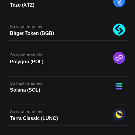
an interesting project to watch, one that reflects where Web3
Tezo (XTZ)
infrastructure may be heading, but also one that carries the
uncertainty typical of emerging blockchain networks. Disclaimer:
The opinions expressed in this article are for informational
purposes only. This article does not constitute an endorsement of
any of the products and services discussed or investment,
So kauft man ein
financial, or trading advice. Qualified professionals should be
Bitget Token (BGB)
consulted prior to making financial decisions.
So kauft man ein
Polygon (POL)
So kauft man ein
Solana (SOL)
So kauft man ein
Terra Classic (LUNC)