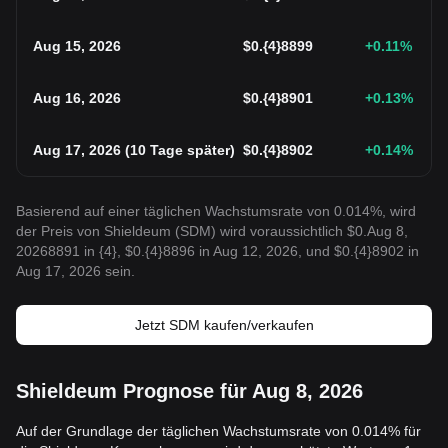
Aug 15, 2026
$
0.{4}8899
+0.11
%
Aug 16, 2026
$
0.{4}8901
+0.13
%
Aug 17, 2026
(
10 Tage später
)
$
0.{4}8902
+0.14
%
Basierend auf einer täglichen Wachstumsrate von 0.014%, wird
der Preis von Shieldeum (SDM) wird voraussichtlich $0.Aug 8,
20268891 in {4}, $0.{4}8896 in Aug 12, 2026, und $0.{4}8902 in
Aug 17, 2026 sein.
Jetzt SDM kaufen/verkaufen
Shieldeum Prognose für Aug 8, 2026
Auf der Grundlage der täglichen Wachstumsrate von 0.014% für