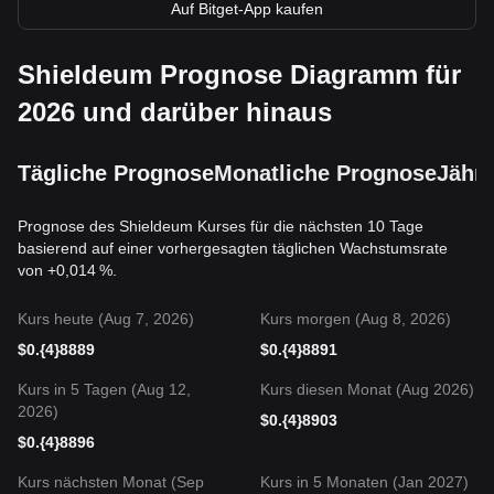
Auf Bitget-App kaufen
Shieldeum Prognose Diagramm für
2026 und darüber hinaus
Tägliche Prognose
Monatliche Prognose
Jährl
Prognose des Shieldeum Kurses für die nächsten 10 Tage
basierend auf einer vorhergesagten täglichen Wachstumsrate
von +0,014 %.
Kurs heute (Aug 7, 2026)
Kurs morgen (Aug 8, 2026)
$
0.{4}8889
$
0.{4}8891
Kurs in 5 Tagen (Aug 12,
Kurs diesen Monat (Aug 2026)
2026)
$
0.{4}8903
$
0.{4}8896
Kurs nächsten Monat (Sep
Kurs in 5 Monaten (Jan 2027)