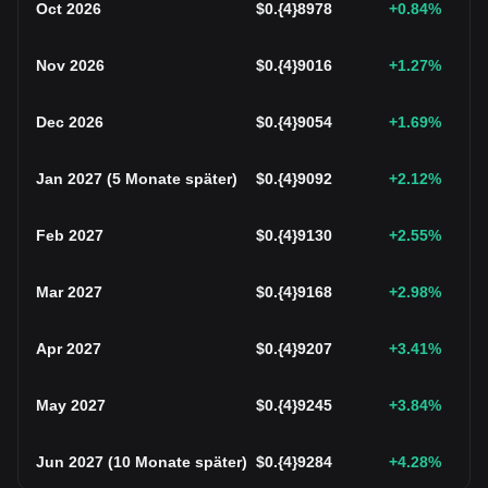
Oct 2026
$
0.{4}8978
+0.84
%
Nov 2026
$
0.{4}9016
+1.27
%
Dec 2026
$
0.{4}9054
+1.69
%
Jan 2027
(
5 Monate später
)
$
0.{4}9092
+2.12
%
Feb 2027
$
0.{4}9130
+2.55
%
Mar 2027
$
0.{4}9168
+2.98
%
Apr 2027
$
0.{4}9207
+3.41
%
May 2027
$
0.{4}9245
+3.84
%
Jun 2027
(
10 Monate später
)
$
0.{4}9284
+4.28
%