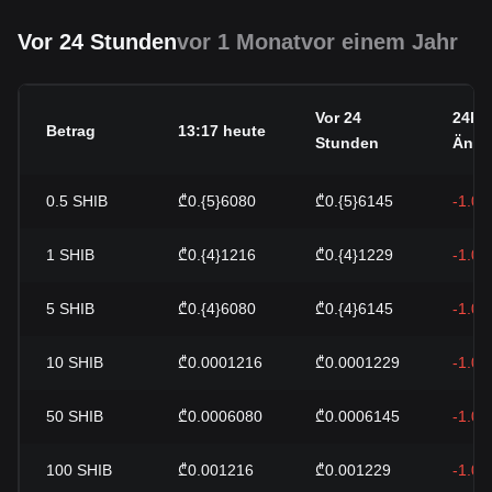
Vor 24 Stunden
vor 1 Monat
vor einem Jahr
Vor 24
24h
Betrag
13:17 heute
Stunden
Ände
0.5
SHIB
₾0.{5}6080
₾0.{5}6145
-1.0
1
SHIB
₾0.{4}1216
₾0.{4}1229
-1.0
5
SHIB
₾0.{4}6080
₾0.{4}6145
-1.0
10
SHIB
₾0.0001216
₾0.0001229
-1.0
50
SHIB
₾0.0006080
₾0.0006145
-1.0
100
SHIB
₾0.001216
₾0.001229
-1.0