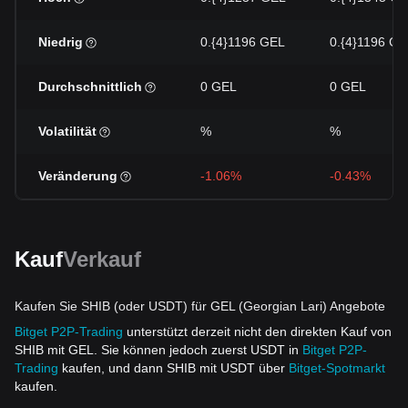
Niedrig
0.{4}1196 GEL
0.{4}1196 GE
Durchschnittlich
0 GEL
0 GEL
Volatilität
%
%
Veränderung
-1.06%
-0.43%
Kauf
Verkauf
Kaufen Sie SHIB (oder USDT) für GEL (Georgian Lari) Angebote
Bitget P2P-Trading
unterstützt derzeit nicht den direkten Kauf von
SHIB mit GEL. Sie können jedoch zuerst USDT in
Bitget P2P-
Trading
kaufen, und dann SHIB mit USDT über
Bitget-Spotmarkt
kaufen.