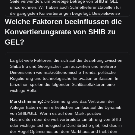
Seite verwenden, um beliebige Beträge von SHIB in GEL
umzurechnen. Wir haben auch Schnellreferenztabellen für
die gängigsten Konvertierungen beigefügt. Beispielsweise
entsprechen 5 GEL 411,200.89 SHIB, während 5 SHIB etwa
Welche Faktoren beeinflussen die
0.{4}6080GEL kosten.
Konvertierungsrate von SHIB zu
Was ist der höchste Kurs von SHIB/GEL aller Zeiten?
GEL?
Der bisherige Höchstkurs von 1 SHIB in GEL liegt bei
₾0.0002313. Es bleibt abzuwarten, ob der Wert von 1
SHIB/GEL das aktuelle Allzeithoch übertreffen wird.
Es gibt viele Faktoren, die sich auf die Beziehung zwischen
Shiba Inu und Georgischer Lari auswirken und mehrere
Wie ist der Kurstrend von in GEL?
Dimensionen wie makroökonomische Trends, politische
In den letzten 7 Tagen ist der Wechselkurs von Shiba Inu
Regulierung und technologische Innovation umfassen. Im
(SHIB) um 0.43% gefallen. Im letzten Monat ist der
Einzelnen spielen die folgenden Schlüsselfaktoren eine
Wechselkurs von Shiba Inu (SHIB) gegenüber Georgischer
wichtige Rolle:
Lari (GEL) um 10.62% gestiegen.
Marktstimmung:
Die Stimmung und das Vertrauen der
Anleger haben einen erheblichen Einfluss auf die Dynamik
von SHIB/GEL. Wenn es auf dem Markt positive
Nachrichten über die weit verbreitete Einführung von SHIB
oder wichtige technologische Durchbrüche gibt, löst dies in
der Regel Optimismus auf dem Markt aus und treibt den