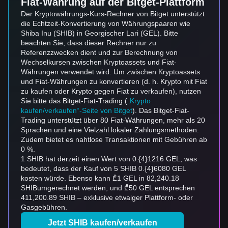
Fiat-Währung auf der Bitget-Plattform
Der Kryptowährungs-Kurs-Rechner von Bitget unterstützt
die Echtzeit-Konvertierung von Währungspaaren wie
Shiba Inu (SHIB) in Georgischer Lari (GEL). Bitte
beachten Sie, dass dieser Rechner nur zu
Referenzzwecken dient und zur Berechnung von
Wechselkursen zwischen Kryptoassets und Fiat-
Währungen verwendet wird. Um zwischen Kryptoassets
und Fiat-Währungen zu konvertieren (d. h. Krypto mit Fiat
zu kaufen oder Krypto gegen Fiat zu verkaufen), nutzen
Sie bitte das Bitget-Fiat-Trading (
„Krypto
kaufen/verkaufen“-Seite von Bitget
). Das Bitget-Fiat-
Trading unterstützt über 80 Fiat-Währungen, mehr als 20
Sprachen und eine Vielzahl lokaler Zahlungsmethoden.
Zudem bietet es nahtlose Transaktionen mit Gebühren ab
0 %.
1 SHIB hat derzeit einen Wert von 0.{4}1216 GEL, was
bedeutet, dass der Kauf von 5 SHIB 0.{4}6080 GEL
kosten würde. Ebenso kann ₾1 GEL in 82,240.18
SHIBumgerechnet werden, und ₾50 GEL entsprechen
411,200.89 SHIB – exklusive etwaiger Plattform- oder
Gasgebühren.
Jetzt SHIB kaufen/verkaufen