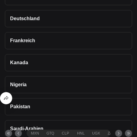
Deutschland
Frankreich
Kanada
Nigeria
Pakistan
Saudi-Arabien
MXN
GTQ
CLP
HNL
UGX
ZAR
TND