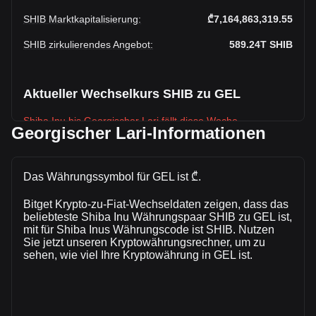
SHIB Marktkapitalisierung
:
₾7,164,863,319.55
SHIB zirkulierendes Angebot
:
589.24T
SHIB
Aktueller Wechselkurs SHIB zu GEL
Shiba Inu bis Georgischer Lari fällt diese Woche.
Georgischer Lari-Informationen
Der aktuelle Marktkurs von Shiba Inubeträgt
₾0.589,239,650,000,0001216 pro SHIB, bei einer
Gesamtmarktkapitalisierung von₾7,164,863,319.55 GEL auf
Das Währungssymbol für GEL ist ₾.
Grundlage eines zirkulierenden Angebots von {4} SHIB. Das
Handelsvolumen von Shiba Inu hat sich in den letzten 24
Bitget Krypto-zu-Fiat-Wechseldaten zeigen, dass das
Stunden um +13.54% (₾25,678,676.77 GEL) verändert. Am
beliebteste Shiba Inu Währungspaar SHIB zu GEL ist,
mit für Shiba Inus Währungscode ist SHIB. Nutzen
vorherigen Handelstag lag das Handelsvolumen von SHIB
Sie jetzt unseren Kryptowährungsrechner, um zu
bei ₾189,591,683.31.
sehen, wie viel Ihre Kryptowährung in GEL ist.
Mehr Informationen über Shiba Inu auf
Bitget