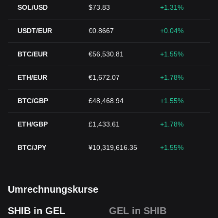
SOL/USD
$73.83
+1.31%
USDT/EUR
€0.8667
+0.04%
BTC/EUR
€56,530.81
+1.55%
ETH/EUR
€1,672.07
+1.78%
BTC/GBP
£48,468.94
+1.55%
ETH/GBP
£1,433.61
+1.78%
BTC/JPY
¥10,319,616.35
+1.55%
Umrechnungskurse
SHIB in GEL
GEL in SHIB