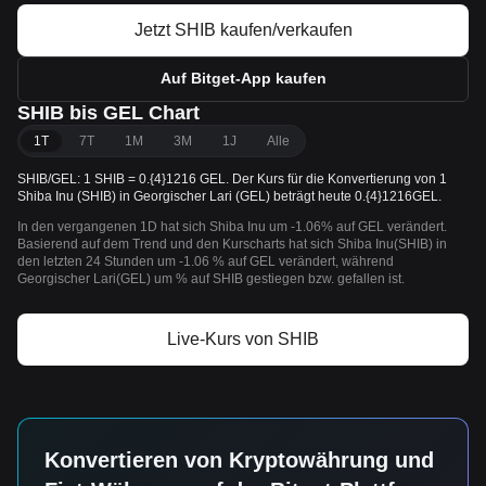
Jetzt SHIB kaufen/verkaufen
Auf Bitget-App kaufen
SHIB bis GEL Chart
1T
7T
1M
3M
1J
Alle
SHIB/GEL: 1 SHIB = 0.{4}1216 GEL. Der Kurs für die Konvertierung von 1
Shiba Inu (SHIB) in Georgischer Lari (GEL) beträgt heute 0.{4}1216GEL.
In den vergangenen 1D hat sich Shiba Inu um -1.06% auf GEL verändert.
Basierend auf dem Trend und den Kurscharts hat sich Shiba Inu(SHIB) in
den letzten 24 Stunden um -1.06 % auf GEL verändert, während
Georgischer Lari(GEL) um % auf SHIB gestiegen bzw. gefallen ist.
Live-Kurs von SHIB
Konvertieren von Kryptowährung und