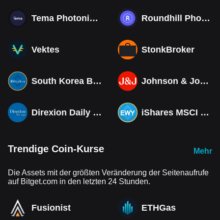
Tema Photonics & Optical ETF
Roundhill Photonics & Optics ETF
Vektes
StonkBroker
South Korea Bull 3X ETF Tokenized bStocks
Johnson & Johnson (Derivatives)
Direxion Daily MSCI South Korea Bull 3X ETF (Derivatives)
iShares MSCI South Korea ETF Tokenized bStocks
Trendige Coin-Kurse
Mehr
Die Assets mit der größten Veränderung der Seitenaufrufe
auf Bitget.com in den letzten 24 Stunden.
Fusionist
ETHGas