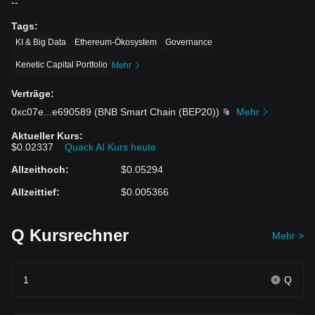
--
Tags
:
KI & Big Data
Ethereum-Ökosystem
Governance
Kenetic Capital Portfolio
Mehr
Verträge
:
0xc07e
...
e690589
(
BNB Smart Chain (BEP20)
)
Mehr
Aktueller Kurs
:
$0.02337
Quack AI Kurs heute
Allzeithoch
:
$0.05294
Allzeittief
:
$0.005366
Q Kursrechner
Mehr >
Q