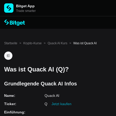
Bitget App
Trade smarter
Startseite
>
Krypto-Kurse
>
Quack AI Kurs
>
Was ist Quack AI
Was ist Quack AI (Q)?
Grundlegende Quack AI Infos
Name
:
Quack AI
Ticker
:
Q
Jetzt kaufen
Einführung
: