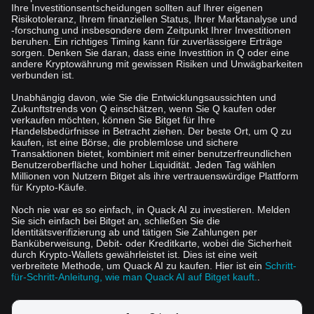
Ihre Investitionsentscheidungen sollten auf Ihrer eigenen
Risikotoleranz, Ihrem finanziellen Status, Ihrer Marktanalyse und
-forschung und insbesondere dem Zeitpunkt Ihrer Investitionen
beruhen. Ein richtiges Timing kann für zuverlässigere Erträge
sorgen. Denken Sie daran, dass eine Investition in Q oder eine
andere Kryptowährung mit gewissen Risiken und Unwägbarkeiten
verbunden ist.
Unabhängig davon, wie Sie die Entwicklungsaussichten und
Zukunftstrends von Q einschätzen, wenn Sie Q kaufen oder
verkaufen möchten, können Sie Bitget für Ihre
Handelsbedürfnisse in Betracht ziehen. Der beste Ort, um Q zu
kaufen, ist eine Börse, die problemlose und sichere
Transaktionen bietet, kombiniert mit einer benutzerfreundlichen
Benutzeroberfläche und hoher Liquidität. Jeden Tag wählen
Millionen von Nutzern Bitget als ihre vertrauenswürdige Plattform
für Krypto-Käufe.
Noch nie war es so einfach, in Quack AI zu investieren. Melden
Sie sich einfach bei Bitget an, schließen Sie die
Identitätsverifizierung ab und tätigen Sie Zahlungen per
Banküberweisung, Debit- oder Kreditkarte, wobei die Sicherheit
durch Krypto-Wallets gewährleistet ist. Dies ist eine weit
verbreitete Methode, um Quack AI zu kaufen. Hier ist ein
Schritt-
für-Schritt-Anleitung, wie man Quack AI auf Bitget kauft.
.