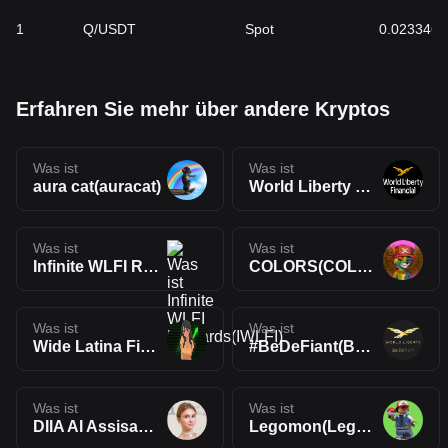
1
Q/USDT
Spot
0.0233461
Erfahren Sie mehr über andere Kryptos
Was ist
Was ist
aura cat(auracat)
World Liberty Ponzi(WLP)
Was ist
Was ist
Infinite WLFI Rewards(IWLFI)
COLORS(COLORS🔥)
Was ist
Was ist
Wide Latina Finance Index(WLFI)
#BeDeFiant(BeDeFiant)
Was ist
Was ist
DIIA AI Assisant(DIIA)
Legomon(Legomon)