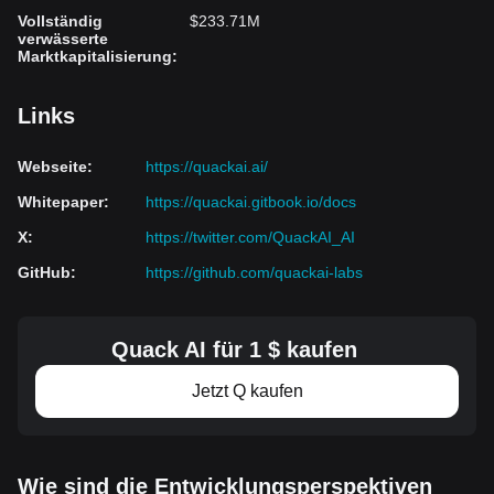
Vollständig
$233.71M
verwässerte
Marktkapitalisierung
:
Links
Webseite
:
https://quackai.ai/
Whitepaper
:
https://quackai.gitbook.io/docs
X
:
https://twitter.com/QuackAI_AI
GitHub
:
https://github.com/quackai-labs
Quack AI für 1 $ kaufen
Jetzt Q kaufen
Wie sind die Entwicklungsperspektiven