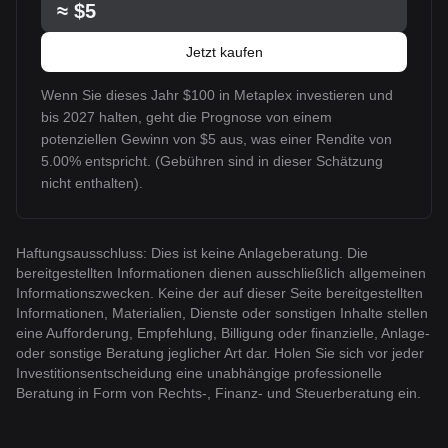
≈
$5
Jetzt kaufen
Wenn Sie dieses Jahr $100 in Metaplex investieren und
bis 2027 halten, geht die Prognose von einem
potenziellen Gewinn von $5 aus, was einer Rendite von
5.00% entspricht. (Gebühren sind in dieser Schätzung
nicht enthalten).
Haftungsausschluss: Dies ist keine Anlageberatung. Die
bereitgestellten Informationen dienen ausschließlich allgemeinen
Informationszwecken. Keine der auf dieser Seite bereitgestellten
Informationen, Materialien, Dienste oder sonstigen Inhalte stellen
eine Aufforderung, Empfehlung, Billigung oder finanzielle, Anlage-
oder sonstige Beratung jeglicher Art dar. Holen Sie sich vor jeder
Investitionsentscheidung eine unabhängige professionelle
Beratung in Form von Rechts-, Finanz- und Steuerberatung ein.