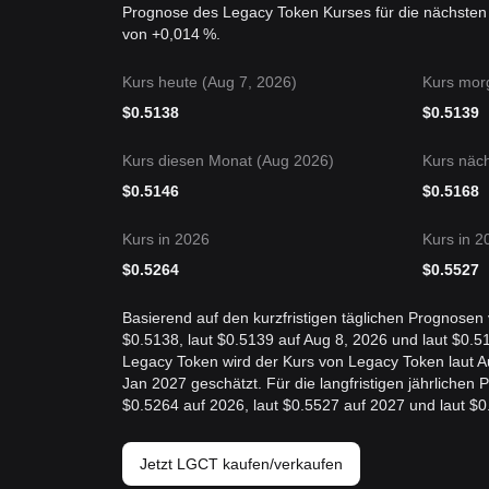
Prognose des Legacy Token Kurses für die nächsten
von +0,014 %.
Kurs heute (Aug 7, 2026)
Kurs mor
$
0.5138
$
0.5139
Kurs diesen Monat (Aug 2026)
Kurs näc
$
0.5146
$
0.5168
Kurs in 2026
Kurs in 2
$
0.5264
$
0.5527
Basierend auf den kurzfristigen täglichen Prognosen
$0.5138, laut $0.5139 auf Aug 8, 2026 und laut $0.
Legacy Token wird der Kurs von Legacy Token laut A
Jan 2027 geschätzt. Für die langfristigen jährliche
$0.5264 auf 2026, laut $0.5527 auf 2027 und laut $0
Jetzt LGCT kaufen/verkaufen