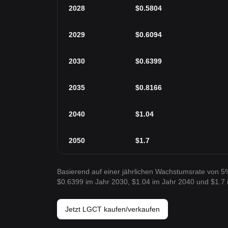
2028
$
0.5804
2029
$
0.6094
2030
$
0.6399
2035
$
0.8166
2040
$
1.04
2050
$
1.7
Basierend auf einer jährlichen Wachstumsrate von 5
$0.6399 im Jahr 2030, $1.04 im Jahr 2040 und $1.7 
Jetzt LGCT kaufen/verkaufen