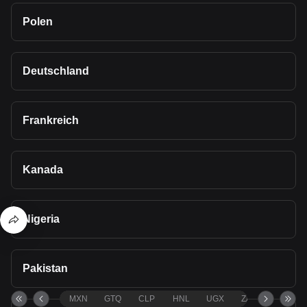
Polen
Deutschland
Frankreich
Kanada
Nigeria
Pakistan
MXN
GTQ
CLP
HNL
UGX
ZAR
TND