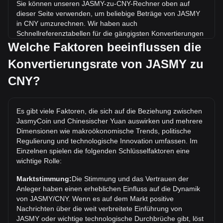
Sie können unseren JASMY-zu-CNY-Rechner oben auf
dieser Seite verwenden, um beliebige Beträge von JASMY
in CNY umzurechnen. Wir haben auch
Schnellreferenztabellen für die gängigsten Konvertierungen
beigefügt. Beispielsweise entsprechen 5 CNY 184.25
Welche Faktoren beeinflussen die
JASMY, während 5 JASMY etwa 0.1357CNY kosten.
Konvertierungsrate von JASMY zu
Was ist der höchste Kurs von JASMY/CNY aller
CNY?
Zeiten?
Der bisherige Höchstkurs von 1 JASMY in CNY liegt bei
¥0.8731. Es bleibt abzuwarten, ob der Wert von 1
Es gibt viele Faktoren, die sich auf die Beziehung zwischen
JASMY/CNY das aktuelle Allzeithoch übertreffen wird.
JasmyCoin und Chinesischer Yuan auswirken und mehrere
Dimensionen wie makroökonomische Trends, politische
Wie ist der Kurstrend von in CNY?
Regulierung und technologische Innovation umfassen. Im
In den letzten 7 Tagen ist der Wechselkurs von JasmyCoin
Einzelnen spielen die folgenden Schlüsselfaktoren eine
(JASMY) um 6.31% gefallen. Im vergangenen Monat ist
wichtige Rolle:
der Wechselkurs von JasmyCoin (JASMY) gegenüber
Marktstimmung:
Die Stimmung und das Vertrauen der
Chinesischer Yuan (CNY) um 7.92% gefallen.
Anleger haben einen erheblichen Einfluss auf die Dynamik
von JASMY/CNY. Wenn es auf dem Markt positive
Nachrichten über die weit verbreitete Einführung von
JASMY oder wichtige technologische Durchbrüche gibt, löst