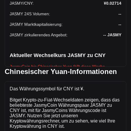
JASMY
/
CNY
:
¥0.02714
JASMY 24S Volumen
:
--
JASMY Marktkapitalisierung
:
--
JASMY zirkulierendes Angebot
:
--
JASMY
Aktueller Wechselkurs JASMY zu CNY
JasmyCoin bis Chinesischer Yuan fällt diese Woche.
Chinesischer Yuan-Informationen
Der aktuelle Marktkurs von JasmyCoinbeträgt ¥0.02714 pro
JASMY, bei einer Gesamtmarktkapitalisierung von¥-- CNY
auf Grundlage eines zirkulierenden Angebots von -- JASMY.
Das Währungssymbol für CNY ist ¥.
Das Handelsvolumen von JasmyCoin hat sich in den letzten
Bitget Krypto-zu-Fiat-Wechseldaten zeigen, dass das
24 Stunden um --% (¥-- CNY) verändert. Am vorherigen
beliebteste JasmyCoin Währungspaar JASMY zu
Handelstag lag das Handelsvolumen von JASMY bei ¥--.
CNY ist, mit für JasmyCoins Währungscode ist
JASMY. Nutzen Sie jetzt unseren
Kryptowährungsrechner, um zu sehen, wie viel Ihre
Mehr Informationen über JasmyCoin auf
Kryptowährung in CNY ist.
Bitget