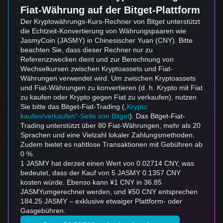
Fiat-Währung auf der Bitget-Plattform
Der Kryptowährungs-Kurs-Rechner von Bitget unterstützt
die Echtzeit-Konvertierung von Währungspaaren wie
JasmyCoin (JASMY) in Chinesischer Yuan (CNY). Bitte
beachten Sie, dass dieser Rechner nur zu
Referenzzwecken dient und zur Berechnung von
Wechselkursen zwischen Kryptoassets und Fiat-
Währungen verwendet wird. Um zwischen Kryptoassets
und Fiat-Währungen zu konvertieren (d. h. Krypto mit Fiat
zu kaufen oder Krypto gegen Fiat zu verkaufen), nutzen
Sie bitte das Bitget-Fiat-Trading (
„Krypto
kaufen/verkaufen“-Seite von Bitget
). Das Bitget-Fiat-
Trading unterstützt über 80 Fiat-Währungen, mehr als 20
Sprachen und eine Vielzahl lokaler Zahlungsmethoden.
Zudem bietet es nahtlose Transaktionen mit Gebühren ab
0 %.
1 JASMY hat derzeit einen Wert von 0.02714 CNY, was
bedeutet, dass der Kauf von 5 JASMY 0.1357 CNY
kosten würde. Ebenso kann ¥1 CNY in 36.85
JASMYumgerechnet werden, und ¥50 CNY entsprechen
184.25 JASMY – exklusive etwaiger Plattform- oder
Gasgebühren.