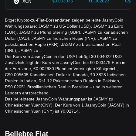
$0.003033
€0.002623
C$0.
XCN
Bitget Krypto-zu-Fiat-Börsendaten zeigen beliebte JasmyCoin
Währungspaare: JASMY zu US-Dollar (USD), JASMY zu Euro
(EUR), JASMY zu Pfund Sterling (GBP), JASMY zu kanadischen
Dollar (CAD), JASMY zu Indischen Rupie (INR), JASMY zu
pakistanischen Rupie (PKR), JASMY zu brasilianischen Real
(BRL), JASMY zu…
Der Kurs von JasmyCoin in den USA beträgt $0.004022 USD.
Zusätzlich liegt der Kurs von JasmyCoin bei €0.003479 Euro in
der Eurozone, £0.002980 Pfund im Vereinigten Königreich,
C$0.005605 Kanadischen Dollar in Kanada, ₹0.3828 Indischen
Rupien in Indien, ₨1.12 Pakistanischen Rupien in Pakistan,
R$0.02051 Brasilianischen Real in Brasilien – und in weiteren
Ländern entsprechend.
Das beliebteste JasmyCoin Währungspaar ist JASMY zu
Chinesischer Yuan(CNY). Der Kurs von 1 JasmyCoin (JASMY) in
Chinesischer Yuan (CNY) ist ¥0.02714.
Beliebte Fiat