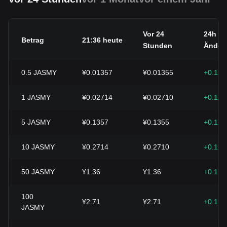
Vor 24
24h
Betrag
21:36 heute
Stunden
Änder
0.5
JASMY
¥0.01357
¥0.01355
+0.12
1
JASMY
¥0.02714
¥0.02710
+0.12
5
JASMY
¥0.1357
¥0.1355
+0.12
10
JASMY
¥0.2714
¥0.2710
+0.12
50
JASMY
¥1.36
¥1.36
+0.12
100
¥2.71
¥2.71
+0.12
JASMY