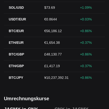
SOL/USD
$73.69
+1.09%
USDT/EUR
€0.8644
+0.03%
BTC/EUR
€56,186.12
+0.86%
ETH/EUR
€1,654.38
+0.37%
BTC/GBP
£48,130.77
+0.86%
ETH/GBP
£1,417.19
+0.37%
BTC/JPY
¥10,237,392.31
+0.86%
Umrechnungskurse