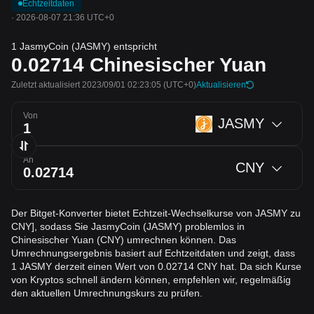
Echtzeitdaten
·
2026-08-07 21:36 UTC+0
1 JasmyCoin (JASMY) entspricht
0.02714
Chinesischer Yuan
Zuletzt aktualisiert 2023/09/01 02:23:05
(UTC+0)
Aktualisieren
Von
JASMY
An
CNY
Der Bitget-Konverter bietet Echtzeit-Wechselkurse von JASMY zu
CNY], sodass Sie JasmyCoin (JASMY) problemlos in
Chinesischer Yuan (CNY) umrechnen können. Das
Umrechnungsergebnis basiert auf Echtzeitdaten und zeigt, dass
1 JASMY derzeit einen Wert von 0.02714 CNY hat. Da sich Kurse
von Kryptos schnell ändern können, empfehlen wir, regelmäßig
den aktuellen Umrechnungskurs zu prüfen.