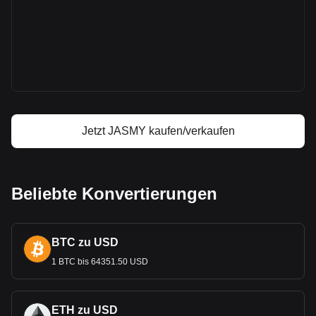
JasmyCoin Kurs
JasmyCoin Kursprognose
Was ist JasmyCoin (JASMY)
JasmyCoin Gewinnrechner
Jetzt JASMY kaufen/verkaufen
Beliebte Konvertierungen
BTC zu USD
1 BTC bis 64351.50 USD
ETH zu USD