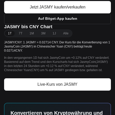
Jetzt JASMY kaufen/verkaufen
Auf Bitget-App kaufen
JASMY bis CNY Chart
1T
7T
1M
3M
1J
Alle
JASMY/CNY: 1 JASMY = 0.02714 CNY. Der Kurs für die Konvertierung von 1
JasmyCoin (JASMY) in Chinesischer Yuan (CNY) beträgt heute
0.02714CNY.
In den vergangenen 1D hat sich JasmyCoin um +0.12% auf CNY verändert.
Basierend auf dem Trend und den Kurscharts hat sich JasmyCoin(JASMY)
in den letzten 24 Stunden um +0.12 % auf CNY verändert, während
Chinesischer Yuan(CNY) um % auf JASMY gestiegen bzw. gefallen ist.
Live-Kurs von JASMY
Konvertieren von Kryptowährung und